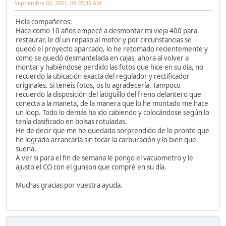
Septiembre 02, 2021, 09:35:35 AM
Hola compañeros:
Hace como 10 años empecé a desmontar mi vieja 400 para
restaurar, le dí un repaso al motor y por circunstancias se
quedó el proyecto aparcado, lo he retomado recientemente y
como se quedó desmantelada en cajas, ahora al volver a
montar y habiéndose perdido las fotos que hice en su día, no
recuerdo la ubicación exacta del regulador y rectificador
originales. Si tenéis fotos, os lo agradecería. Tampoco
recuerdo la disposición del latiguillo del freno delantero que
conecta a la maneta, de la manera que lo he montado me hace
un loop. Todo lo demás ha ido cabiendo y colocándose según lo
tenía clasificado en bolsas rotuladas.
He de decir que me he quedado sorprendido de lo pronto que
he logrado arrancarla sin tocar la carburación y lo bien que
suena.
A ver si para el fin de semana le pongo el vacuometro y le
ajusto el CO con el gunson que compré en su día.
Muchas gracias por vuestra ayuda.