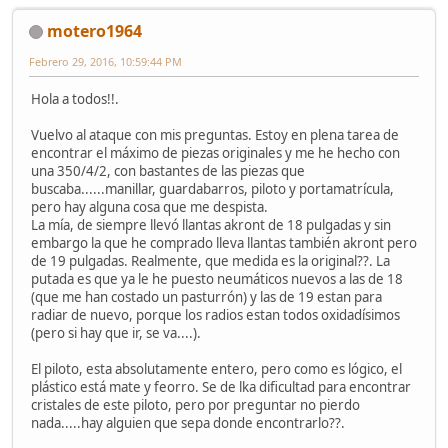
motero1964
Febrero 29, 2016, 10:59:44 PM
Hola a todos!!.
Vuelvo al ataque con mis preguntas. Estoy en plena tarea de
encontrar el máximo de piezas originales y me he hecho con
una 350/4/2, con bastantes de las piezas que
buscaba......manillar, guardabarros, piloto y portamatrícula,
pero hay alguna cosa que me despista.
La mía, de siempre llevó llantas akront de 18 pulgadas y sin
embargo la que he comprado lleva llantas también akront pero
de 19 pulgadas. Realmente, que medida es la original??. La
putada es que ya le he puesto neumáticos nuevos a las de 18
(que me han costado un pasturrón) y las de 19 estan para
radiar de nuevo, porque los radios estan todos oxidadísimos
(pero si hay que ir, se va....).
El piloto, esta absolutamente entero, pero como es lógico, el
plástico está mate y feorro. Se de lka dificultad para encontrar
cristales de este piloto, pero por preguntar no pierdo
nada.....hay alguien que sepa donde encontrarlo??.