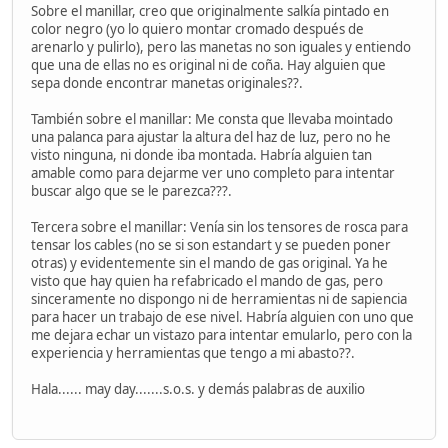
Sobre el manillar, creo que originalmente salkía pintado en
color negro (yo lo quiero montar cromado después de
arenarlo y pulirlo), pero las manetas no son iguales y entiendo
que una de ellas no es original ni de coña. Hay alguien que
sepa donde encontrar manetas originales??.
También sobre el manillar: Me consta que llevaba mointado
una palanca para ajustar la altura del haz de luz, pero no he
visto ninguna, ni donde iba montada. Habría alguien tan
amable como para dejarme ver uno completo para intentar
buscar algo que se le parezca???.
Tercera sobre el manillar: Venía sin los tensores de rosca para
tensar los cables (no se si son estandart y se pueden poner
otras) y evidentemente sin el mando de gas original. Ya he
visto que hay quien ha refabricado el mando de gas, pero
sinceramente no dispongo ni de herramientas ni de sapiencia
para hacer un trabajo de ese nivel. Habría alguien con uno que
me dejara echar un vistazo para intentar emularlo, pero con la
experiencia y herramientas que tengo a mi abasto??.
Hala...... may day.......s.o.s. y demás palabras de auxilio