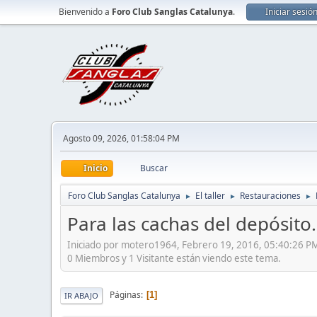
Bienvenido a
Foro Club Sanglas Catalunya
.
Iniciar sesió
Agosto 09, 2026, 01:58:04 PM
Inicio
Buscar
Foro Club Sanglas Catalunya
El taller
Restauraciones
►
►
►
Para las cachas del depósito.
Iniciado por motero1964, Febrero 19, 2016, 05:40:26 P
0 Miembros y 1 Visitante están viendo este tema.
Páginas
1
IR ABAJO