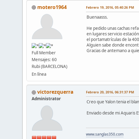
motero1964
Febrero 19, 2016, 05:40:26 PM
Buenaasss.
He pedido unas cachas refab
en lugares servicio estació
el portamatrículas de la 400
Alguien sabe donde encontr
Gracias de antemano a qu
Full Member
Mensajes: 60
Rubi (BARCELONA)
En línea
victorezquerra
Febrero 20, 2016, 06:31:37 PM
Administrator
Creo que Yalon tenia el blan
Enviado desde mi Aquaris E
www.sanglas350.com