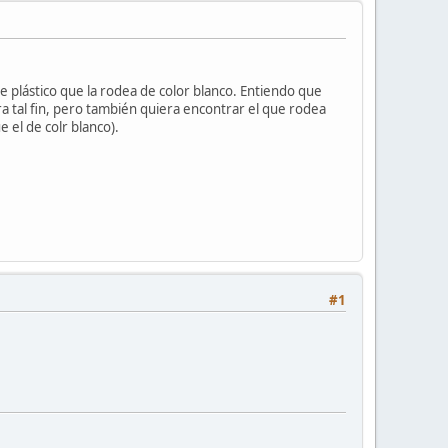
de plástico que la rodea de color blanco. Entiendo que
ra tal fin, pero también quiera encontrar el que rodea
 el de colr blanco).
#1