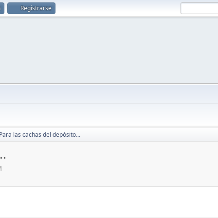
n
Registrarse
Para las cachas del depósito...
..
M