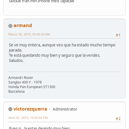
Skickat från min iPhone med Tapatalk
armand
Marzo 30, 2015, 09:46:54 AM
#1
Se ve muy entera, aunque veo que ha estado mucho tiempo
parada.
Te está quedando muy bien y seguro que la vendes.
Saludos.
Armand i Roser
Sanglas 400 Y - 1978
Honda Pan European ST1300
Barcelona
victorezquerra
Administrator
Abril 01, 2015, 10:59:34 PM
#2
Pues si.. la estas dejando muy bien.