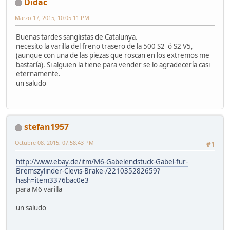
Didac
Marzo 17, 2015, 10:05:11 PM
Buenas tardes sanglistas de Catalunya.
necesito la varilla del freno trasero de la 500 S2 ó S2 V5,
(aunque con una de las piezas que roscan en los extremos me
bastaría). Si alguien la tiene para vender se lo agradecería casi
eternamente.
un saludo
stefan1957
Octubre 08, 2015, 07:58:43 PM
#1
http://www.ebay.de/itm/M6-Gabelendstuck-Gabel-fur-
Bremszylinder-Clevis-Brake-/221035282659?
hash=item3376bac0e3
para M6 varilla
un saludo