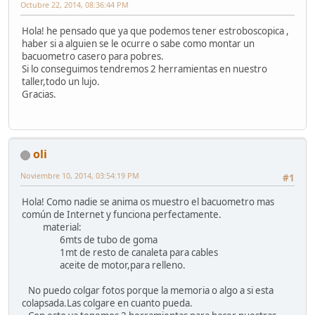
Octubre 22, 2014, 08:36:44 PM
Hola! he pensado que ya que podemos tener estroboscopica ,
haber si a alguien se le ocurre o sabe como montar un
bacuometro casero para pobres.
Si lo conseguimos tendremos 2 herramientas en nuestro
taller,todo un lujo.
Gracias.
oli
Noviembre 10, 2014, 03:54:19 PM
#1
Hola! Como nadie se anima os muestro el bacuometro mas
común de Internet y funciona perfectamente.
material:
6mts de tubo de goma
1mt de resto de canaleta para cables
aceite de motor,para relleno.
No puedo colgar fotos porque la memoria o algo a si esta
colapsada.Las colgare en cuanto pueda.