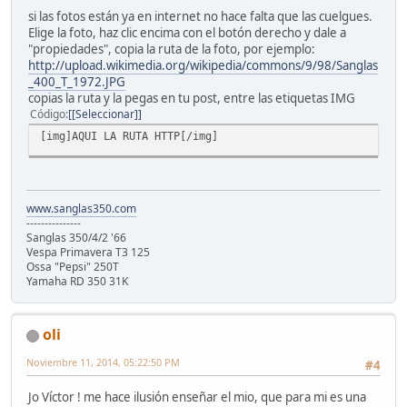
si las fotos están ya en internet no hace falta que las cuelgues.
Elige la foto, haz clic encima con el botón derecho y dale a
"propiedades", copia la ruta de la foto, por ejemplo:
http://upload.wikimedia.org/wikipedia/commons/9/98/Sanglas
_400_T_1972.JPG
copias la ruta y la pegas en tu post, entre las etiquetas IMG
Código
[Seleccionar]
[img]AQUI LA RUTA HTTP[/img]
www.sanglas350.com
---------------
Sanglas 350/4/2 '66
Vespa Primavera T3 125
Ossa "Pepsi" 250T
Yamaha RD 350 31K
oli
Noviembre 11, 2014, 05:22:50 PM
#4
Jo Víctor ! me hace ilusión enseñar el mio, que para mi es una