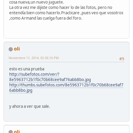
cosa nueva,un nuevo juguete.
La otra vez me dijiste como hacer lo de las fotos, pero no
entendía bien como hacerlo.Practicare ,pues veo que vosotros
,como Armand las cuelga fuera del foro.
oli
Noviembre 11, 2014, 05:36:16 PM
#5
esto es una prueba
http://subefotos.com/ver/?
8e5963712b1f0c70b68cee9af76abb8bo.jpg
http://thumbs.subefotos.com/8e5963712b1f0c70b68cee9af7
6abb8bo.jpg
y ahora a ver que sale.
oli