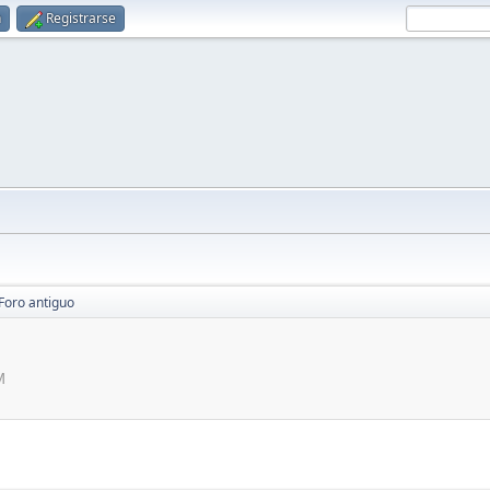
n
Registrarse
Foro antiguo
M