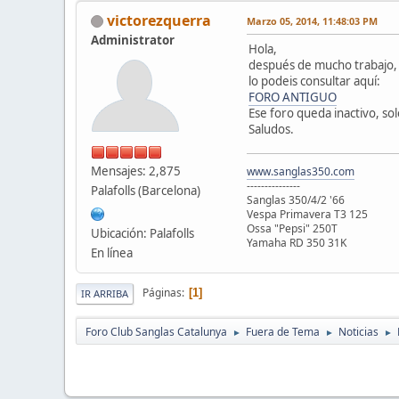
victorezquerra
Marzo 05, 2014, 11:48:03 PM
Administrator
Hola,
después de mucho trabajo, 
lo podeis consultar aquí:
FORO ANTIGUO
Ese foro queda inactivo, so
Saludos.
Mensajes: 2,875
www.sanglas350.com
---------------
Palafolls (Barcelona)
Sanglas 350/4/2 '66
Vespa Primavera T3 125
Ossa "Pepsi" 250T
Ubicación: Palafolls
Yamaha RD 350 31K
En línea
Páginas
1
IR ARRIBA
Foro Club Sanglas Catalunya
Fuera de Tema
Noticias
►
►
►