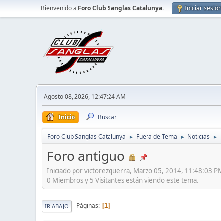
Bienvenido a
Foro Club Sanglas Catalunya
.
Iniciar sesió
Agosto 08, 2026, 12:47:24 AM
Inicio
Buscar
Foro Club Sanglas Catalunya
Fuera de Tema
Noticias
►
►
►
Foro antiguo
Iniciado por victorezquerra, Marzo 05, 2014, 11:48:03 P
0 Miembros y 5 Visitantes están viendo este tema.
Páginas
1
IR ABAJO