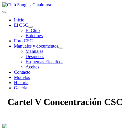
Inicio
El CSC
El Club
Boletines
Foro CSC
Manuales y documentos
Manuales
Despieces
Esquemas Electricos
Aceites
Contacto
Modelos
Historia
Galeria
Cartel V Concentración CSC