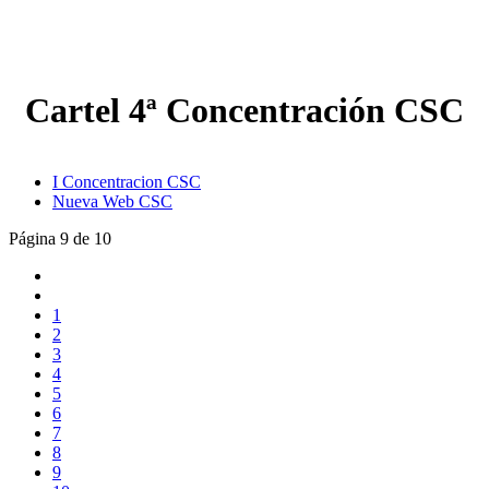
Cartel 4ª Concentración CSC
I Concentracion CSC
Nueva Web CSC
Página 9 de 10
1
2
3
4
5
6
7
8
9