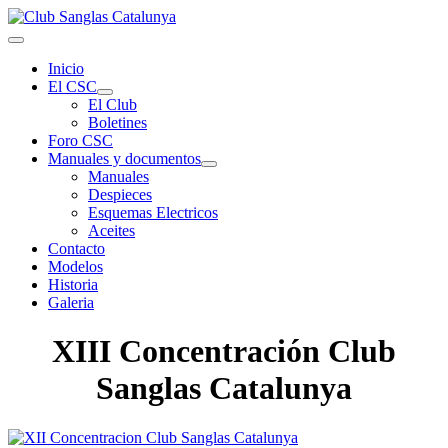
Inicio
El CSC
El Club
Boletines
Foro CSC
Manuales y documentos
Manuales
Despieces
Esquemas Electricos
Aceites
Contacto
Modelos
Historia
Galeria
XIII Concentración Club
Sanglas Catalunya