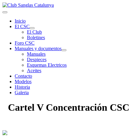
Inicio
El CSC
El Club
Boletines
Foro CSC
Manuales y documentos
Manuales
Despieces
Esquemas Electricos
Aceites
Contacto
Modelos
Historia
Galeria
Cartel V Concentración CSC