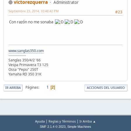
victorezquerra
Administrator
Septiembre 23, 2014, 10:48:42 PM
#23
Con razón no me sonaba
www.sanglas350.com
---------------
Sanglas 350/4/2 '66
Vespa Primavera T3 125
Ossa "Pepsi" 250T
Yamaha RD 350 31K
1
Páginas
2
IR ARRIBA
ACCIONES DEL USUARIO
|
|
Ayuda
Reglas y Términos
Ir Arriba ▲
,
SMF 2.1.4 © 2023
Simple Machines