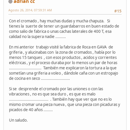
adrian cc
Agosto 26, 2014, 07:59:31 AM
#15
Con el cromado , hay muchas dudas y mucha chapuza. Si
tienes la suerte de tener un guardabarros en buen estado de
como salio de fabrica o unas cachas laterales de 400 T, esa
calidad no la supera nadie .........
En mi anterior trabajo visité la fabrica de Roca en GAVA de
griferia , y alucinabas con la zona de cromados , había por lo
menos 15 tanques , con esos productos , acidos y corrientes
eléctricas , y el proceso duraba por lo menos un par de horas
............................ También me explicaron la tortura a la que
sometían una griferia a voleo , dándole caña con un estropajo
de cocina en seco .........................
Si se desprende el cromado por las uniones o con las
vibraciones , no es que sea duro , es que es malo
.................................. . También hay que ver que no es lo
mismo cromar una pieza nueva , que una pieza con picaduras y
picados de 40 años ........
Un saludo.