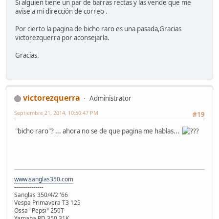
Si alguien tiene un par de barras rectas y las vende que me
avise a mi dirección de correo .
Por cierto la pagina de bicho raro es una pasada,Gracias
victorezquerra por aconsejarla.
Gracias.
victorezquerra
Administrator
Septiembre 21, 2014, 10:50:47 PM
#19
"bicho raro"? ... ahora no se de que pagina me hablas...
www.sanglas350.com
---------------
Sanglas 350/4/2 '66
Vespa Primavera T3 125
Ossa "Pepsi" 250T
Yamaha RD 350 31K