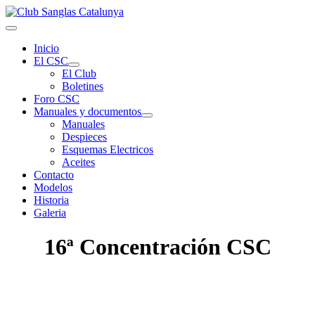
Inicio
El CSC
El Club
Boletines
Foro CSC
Manuales y documentos
Manuales
Despieces
Esquemas Electricos
Aceites
Contacto
Modelos
Historia
Galeria
16ª Concentración CSC