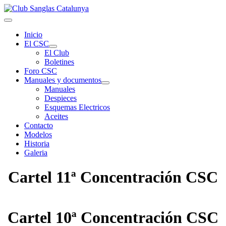
Inicio
El CSC
El Club
Boletines
Foro CSC
Manuales y documentos
Manuales
Despieces
Esquemas Electricos
Aceites
Contacto
Modelos
Historia
Galeria
Cartel 11ª Concentración CSC
Cartel 10ª Concentración CSC