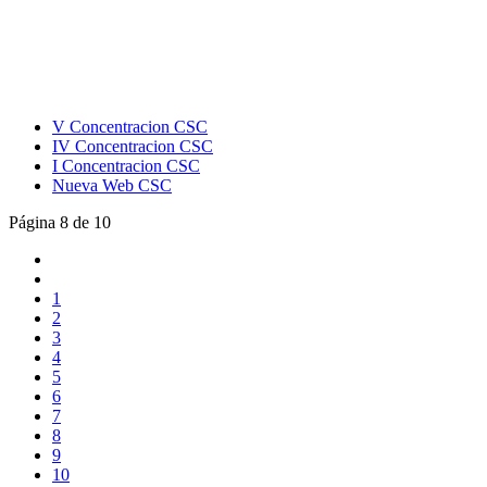
V Concentracion CSC
IV Concentracion CSC
I Concentracion CSC
Nueva Web CSC
Página 8 de 10
1
2
3
4
5
6
7
8
9
10