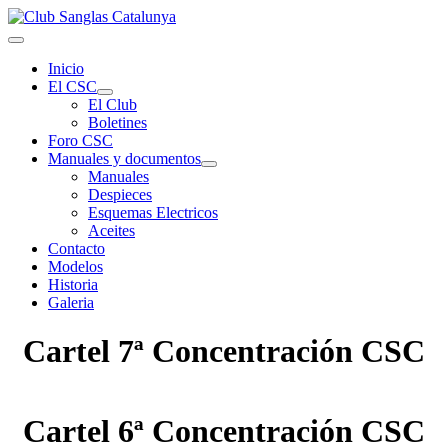
Inicio
El CSC
El Club
Boletines
Foro CSC
Manuales y documentos
Manuales
Despieces
Esquemas Electricos
Aceites
Contacto
Modelos
Historia
Galeria
Cartel 7ª Concentración CSC
Cartel 6ª Concentración CSC