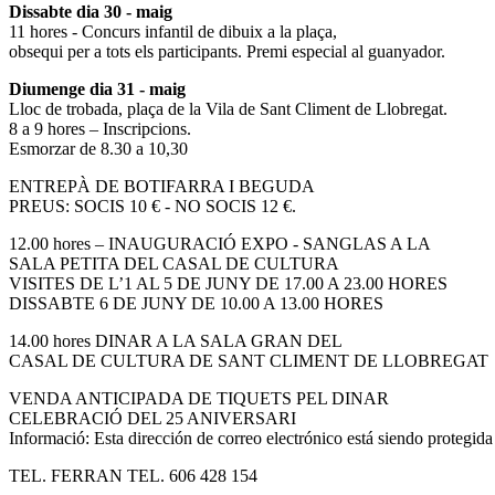
Dissabte dia 30 - maig
11 hores - Concurs infantil de dibuix a la plaça,
obsequi per a tots els participants. Premi especial al guanyador.
Diumenge dia 31 - maig
Lloc de trobada, plaça de la Vila de Sant Climent de Llobregat.
8 a 9 hores – Inscripcions.
Esmorzar de 8.30 a 10,30
ENTREPÀ DE BOTIFARRA I BEGUDA
PREUS: SOCIS 10 € - NO SOCIS 12 €.
12.00 hores – INAUGURACIÓ EXPO - SANGLAS A LA
SALA PETITA DEL CASAL DE CULTURA
VISITES DE L’1 AL 5 DE JUNY DE 17.00 A 23.00 HORES
DISSABTE 6 DE JUNY DE 10.00 A 13.00 HORES
14.00 hores DINAR A LA SALA GRAN DEL
CASAL DE CULTURA DE SANT CLIMENT DE LLOBREGAT
VENDA ANTICIPADA DE TIQUETS PEL DINAR
CELEBRACIÓ DEL 25 ANIVERSARI
Informació:
Esta dirección de correo electrónico está siendo protegida
TEL. FERRAN TEL. 606 428 154