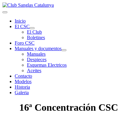
Inicio
El CSC
El Club
Boletines
Foro CSC
Manuales y documentos
Manuales
Despieces
Esquemas Electricos
Aceites
Contacto
Modelos
Historia
Galeria
16ª Concentración CSC