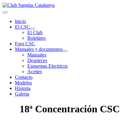
Inicio
El CSC
El Club
Boletines
Foro CSC
Manuales y documentos
Manuales
Despieces
Esquemas Electricos
Aceites
Contacto
Modelos
Historia
Galeria
18ª Concentración CSC