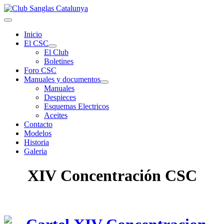
Inicio
El CSC
El Club
Boletines
Foro CSC
Manuales y documentos
Manuales
Despieces
Esquemas Electricos
Aceites
Contacto
Modelos
Historia
Galeria
XIV Concentración CSC