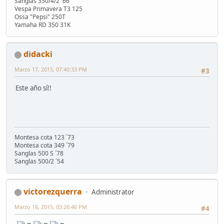
Sanglas 350/4/2 '66
Vespa Primavera T3 125
Ossa "Pepsi" 250T
Yamaha RD 350 31K
didacki
Marzo 17, 2015, 07:40:33 PM
#3
Este año sí!!
Montesa cota 123 ´73
Montesa cota 349 ´79
Sanglas 500 S ´78
Sanglas 500/2 ´54
victorezquerra
Administrator
Marzo 18, 2015, 03:26:46 PM
#4