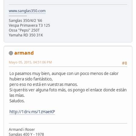
www.sanglas350.com
---------------
Sanglas 350/4/2 '66
Vespa Primavera T3 125
Ossa "Pepsi" 250T
Yamaha RD 350 31K
armand
Mayo 05, 2015, 04:51:06 PM
#8
Lo pasamos muy bien, aunque con un poco menos de calor
hubiera sido fantástico,
pero eso no está en vuestras manos.
Si queréis ver alguna foto más, os pongo el enlace donde están
las mías.
Saludos.
http://1drv.ms/1zHaeKP
Armand i Roser
Sanglas 400 Y - 1978