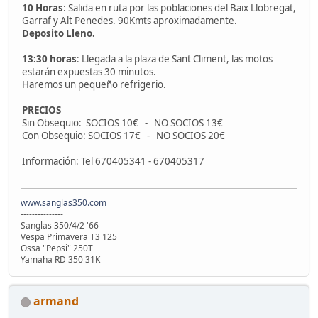
10 Horas
: Salida en ruta por las poblaciones del Baix Llobregat,
Garraf y Alt Penedes. 90Kmts aproximadamente.
Deposito Lleno.
13:30 horas
: Llegada a la plaza de Sant Climent, las motos
estarán expuestas 30 minutos.
Haremos un pequeño refrigerio.
PRECIOS
Sin Obsequio: SOCIOS 10€ - NO SOCIOS 13€
Con Obsequio: SOCIOS 17€ - NO SOCIOS 20€
Información: Tel 670405341 - 670405317
www.sanglas350.com
---------------
Sanglas 350/4/2 '66
Vespa Primavera T3 125
Ossa "Pepsi" 250T
Yamaha RD 350 31K
armand