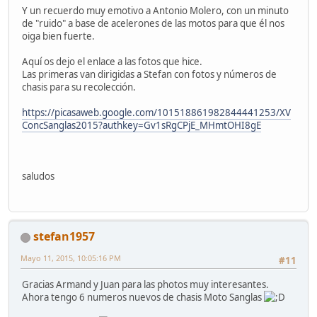
Y un recuerdo muy emotivo a Antonio Molero, con un minuto
de "ruido" a base de acelerones de las motos para que él nos
oiga bien fuerte.
Aquí os dejo el enlace a las fotos que hice.
Las primeras van dirigidas a Stefan con fotos y números de
chasis para su recolección.
https://picasaweb.google.com/101518861982844441253/XV
ConcSanglas2015?authkey=Gv1sRgCPjE_MHmtOHI8gE
saludos
stefan1957
Mayo 11, 2015, 10:05:16 PM
#11
Gracias Armand y Juan para las photos muy interesantes.
Ahora tengo 6 numeros nuevos de chasis Moto Sanglas