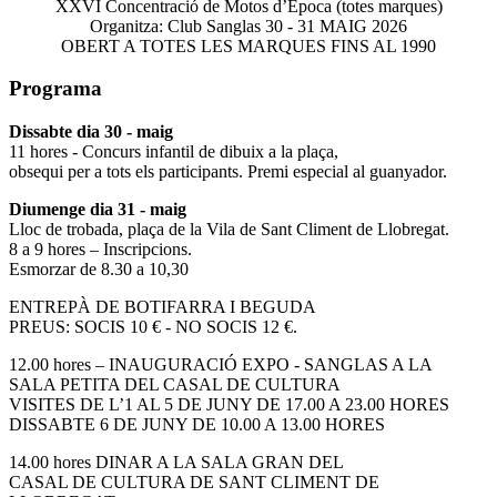
XXVI Concentració de Motos d’Època (totes marques)
Organitza: Club Sanglas 30 - 31 MAIG 2026
OBERT A TOTES LES MARQUES FINS AL 1990
Programa
Dissabte dia 30 - maig
11 hores - Concurs infantil de dibuix a la plaça,
obsequi per a tots els participants. Premi especial al guanyador.
Diumenge dia 31 - maig
Lloc de trobada, plaça de la Vila de Sant Climent de Llobregat.
8 a 9 hores – Inscripcions.
Esmorzar de 8.30 a 10,30
ENTREPÀ DE BOTIFARRA I BEGUDA
PREUS: SOCIS 10 € - NO SOCIS 12 €.
12.00 hores – INAUGURACIÓ EXPO - SANGLAS A LA
SALA PETITA DEL CASAL DE CULTURA
VISITES DE L’1 AL 5 DE JUNY DE 17.00 A 23.00 HORES
DISSABTE 6 DE JUNY DE 10.00 A 13.00 HORES
14.00 hores DINAR A LA SALA GRAN DEL
CASAL DE CULTURA DE SANT CLIMENT DE