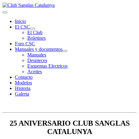
Inicio
El CSC
El Club
Boletines
Foro CSC
Manuales y documentos
Manuales
Despieces
Esquemas Electricos
Aceites
Contacto
Modelos
Historia
Galeria
25 ANIVERSARIO CLUB SANGLAS
CATALUNYA