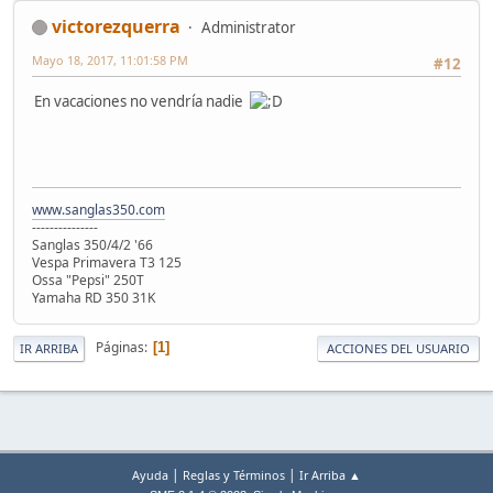
victorezquerra
Administrator
Mayo 18, 2017, 11:01:58 PM
#12
En vacaciones no vendría nadie
www.sanglas350.com
---------------
Sanglas 350/4/2 '66
Vespa Primavera T3 125
Ossa "Pepsi" 250T
Yamaha RD 350 31K
Páginas
1
IR ARRIBA
ACCIONES DEL USUARIO
|
|
Ayuda
Reglas y Términos
Ir Arriba ▲