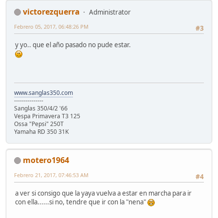
victorezquerra
Administrator
Febrero 05, 2017, 06:48:26 PM
#3
y yo.. que el año pasado no pude estar.
www.sanglas350.com
---------------
Sanglas 350/4/2 '66
Vespa Primavera T3 125
Ossa "Pepsi" 250T
Yamaha RD 350 31K
motero1964
Febrero 21, 2017, 07:46:53 AM
#4
a ver si consigo que la yaya vuelva a estar en marcha para ir
con ella......si no, tendre que ir con la "nena"