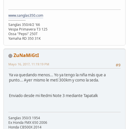
www.sanglas350.com
---------------
Sanglas 350/4/2 '66
Vespa Primavera T3 125
Ossa "Pepsi" 250T
Yamaha RD 350 31K
ZuNaMiGtI
Mayo 16, 2017, 11:19:19 PM
#9
Ya va quedando menos... Yo ya tengo la niña más que a
punto... Ayer mismo le metí 300km y como la seda.
Enviado desde mi Redmi Note 3 mediante Tapatalk
Sanglas 350/3 1954
Ex Honda FMX 650 2006
Honda CB500X 2014