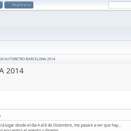
n
Registrarse
XXI AUTORETRO BARCELONA 2014
A 2014
M
á lugar desde el dia 4 al 8 de Diciembre, me pasare a ver que hay...
si encuentro el asiento y dinamo.