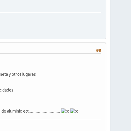
#8
neta y otros lugares
ocidades
uminio ect...........................