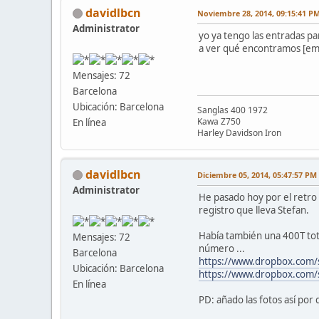
davidlbcn
Noviembre 28, 2014, 09:15:41 P
Administrator
yo ya tengo las entradas par
a ver qué encontramos [em
Mensajes: 72
Barcelona
Ubicación: Barcelona
Sanglas 400 1972
Kawa Z750
En línea
Harley Davidson Iron
davidlbcn
Diciembre 05, 2014, 05:47:57 PM
Administrator
He pasado hoy por el retro
registro que lleva Stefan.
Había también una 400T to
Mensajes: 72
número ...
Barcelona
https://www.dropbox.com/
Ubicación: Barcelona
https://www.dropbox.com
En línea
PD: añado las fotos así por 