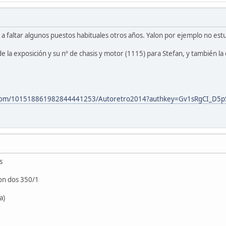
 a faltar algunos puestos habituales otros años. Yalon por ejemplo no est
de la exposición y su nº de chasis y motor (1115) para Stefan, y también
e.com/101518861982844441253/Autoretro2014?authkey=Gv1sRgCI_D5p
s
son dos 350/1
a)