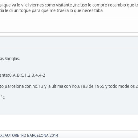
i que va lo vi el viernes como visitante ,incluso le compre recambio que t
ncia le di un toque para que me traera lo que necesitaba
sis Sanglas.
ente:0,A,B,C,1,2,3,4,4-2
o Barcelona con no.13 y la ultima con no.6183 de 1965 y todo modelos 2
1°C
XXI AUTORETRO BARCELONA 2014