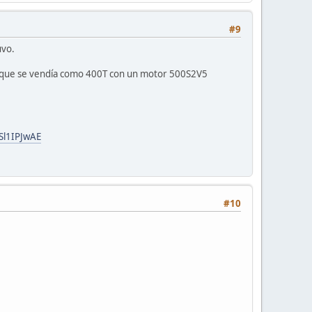
#9
uvo.
 la que se vendía como 400T con un motor 500S2V5
Sl1IPJwAE
#10