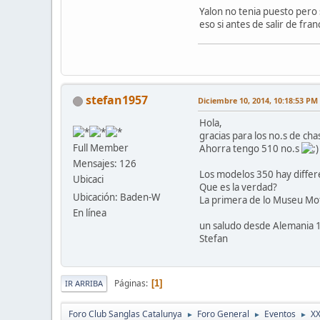
Yalon no tenia puesto pero s
eso si antes de salir de fra
stefan1957
Diciembre 10, 2014, 10:18:53 PM
Hola,
gracias para los no.s de cha
Full Member
Ahorra tengo 510 no.s
Mensajes: 126
Los modelos 350 hay differ
Ubicaci
Que es la verdad?
Ubicación: Baden-W
La primera de lo Museu Mot
En línea
un saludo desde Alemania 
Stefan
Páginas
1
IR ARRIBA
Foro Club Sanglas Catalunya
Foro General
Eventos
X
►
►
►