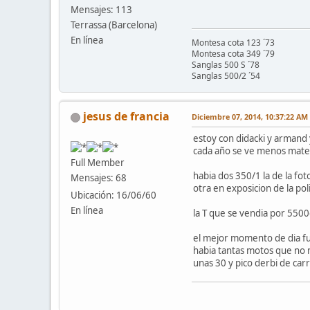
Mensajes: 113
Terrassa (Barcelona)
En línea
Montesa cota 123 ´73
Montesa cota 349 ´79
Sanglas 500 S ´78
Sanglas 500/2 ´54
jesus de francia
Diciembre 07, 2014, 10:37:22 AM
estoy con didacki y armand 
cada año se ve menos mater
Full Member
habia dos 350/1 la de la fo
Mensajes: 68
otra en exposicion de la pol
Ubicación: 16/06/60
En línea
la T que se vendia por 550
el mejor momento de dia fue
habia tantas motos que no m
unas 30 y pico derbi de carre