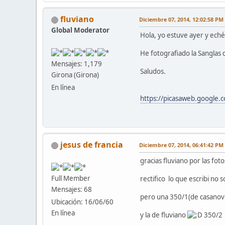
fluviano
Diciembre 07, 2014, 12:02:58 PM
Global Moderator
Hola, yo estuve ayer y eché
He fotografiado la Sanglas 
Mensajes: 1,179
Saludos.
Girona (Girona)
En línea
https://picasaweb.googl
jesus de francia
Diciembre 07, 2014, 06:41:42 PM
gracias fluviano por las foto
Full Member
rectifico lo que escribi no 
Mensajes: 68
pero una 350/1(de casanov
Ubicación: 16/06/60
En línea
y la de fluviano
350/2