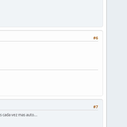
#6
#7
s cada vez mas auto...