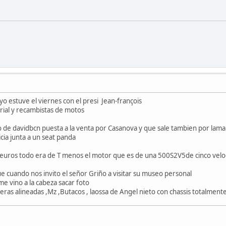
yo estuve el viernes con el presi Jean-françois
ial y recambistas de motos
to de davidbcn puesta a la venta por Casanova y que sale tambien por lama
icia junta a un seat panda
0euros todo era de T menos el motor que es de una 500S2V5de cinco vel
 cuando nos invito el señor Griño a visitar su museo personal
e vino a la cabeza sacar foto
ras alineadas ,Mz ,Butacos , laossa de Angel nieto con chassis totalmente de al