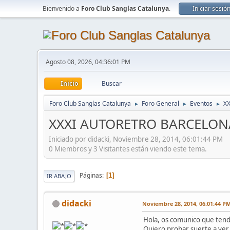
Bienvenido a
Foro Club Sanglas Catalunya
.
Iniciar sesió
Agosto 08, 2026, 04:36:01 PM
Inicio
Buscar
Foro Club Sanglas Catalunya
Foro General
Eventos
X
►
►
►
XXXI AUTORETRO BARCELON
Iniciado por didacki, Noviembre 28, 2014, 06:01:44 PM
0 Miembros y 3 Visitantes están viendo este tema.
Páginas
1
IR ABAJO
didacki
Noviembre 28, 2014, 06:01:44 P
Hola, os comunico que tendr
Quiero probar suerte a ver 