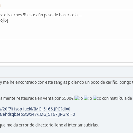
M
a el viernes 5! este año paso de hacer cola....
oji6]
 y me he encontrado con esta sanglas pidiendo un poco de cariño, pongo 
talmente restaurada en venta por 5500€
con matrícula de 
s/20f7li1sop1uekl/IMG_5166.JPG?dl=0
/s/ehdsqbseb5two47/IMG_5167.JPG?dl=0
que me da error de directorio lleno al intentar subirlas.