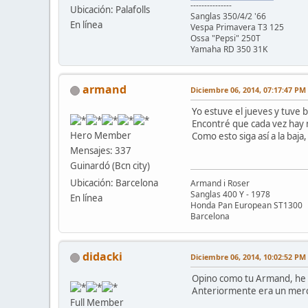
---------------
Ubicación: Palafolls
Sanglas 350/4/2 '66
En línea
Vespa Primavera T3 125
Ossa "Pepsi" 250T
Yamaha RD 350 31K
armand
Diciembre 06, 2014, 07:17:47 PM
Yo estuve el jueves y tuve 
Encontré que cada vez hay 
Hero Member
Como esto siga así a la baja,
Mensajes: 337
Guinardó (Bcn city)
Ubicación: Barcelona
Armand i Roser
Sanglas 400 Y - 1978
En línea
Honda Pan European ST1300
Barcelona
didacki
Diciembre 06, 2014, 10:02:52 PM
Opino como tu Armand, he es
Anteriormente era un merc
Full Member