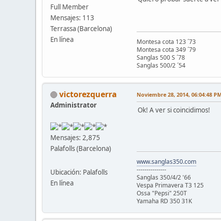
Full Member
Mensajes: 113
Terrassa (Barcelona)
En línea
Montesa cota 123 ´73
Montesa cota 349 ´79
Sanglas 500 S ´78
Sanglas 500/2 ´54
victorezquerra
Noviembre 28, 2014, 06:04:48 P
Administrator
Ok! A ver si coincidimos!
Mensajes: 2,875
Palafolls (Barcelona)
www.sanglas350.com
---------------
Ubicación: Palafolls
Sanglas 350/4/2 '66
En línea
Vespa Primavera T3 125
Ossa "Pepsi" 250T
Yamaha RD 350 31K