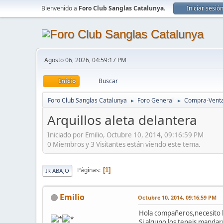
Bienvenido a
Foro Club Sanglas Catalunya
.
Iniciar sesió
Agosto 06, 2026, 04:59:17 PM
Inicio
Buscar
Foro Club Sanglas Catalunya
Foro General
Compra-Vent
►
►
Arquillos aleta delantera
Iniciado por Emilio, Octubre 10, 2014, 09:16:59 PM
0 Miembros y 3 Visitantes están viendo este tema.
Páginas
1
IR ABAJO
Emilio
Octubre 10, 2014, 09:16:59 PM
Hola compañeros,necesito lo
Si alguno los teneis manda