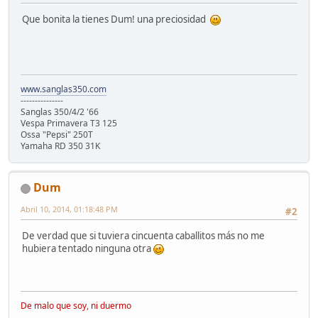
Que bonita la tienes Dum! una preciosidad
www.sanglas350.com
---------------
Sanglas 350/4/2 '66
Vespa Primavera T3 125
Ossa "Pepsi" 250T
Yamaha RD 350 31K
Dum
Abril 10, 2014, 01:18:48 PM
#2
De verdad que si tuviera cincuenta caballitos más no me
hubiera tentado ninguna otra
De malo que soy, ni duermo