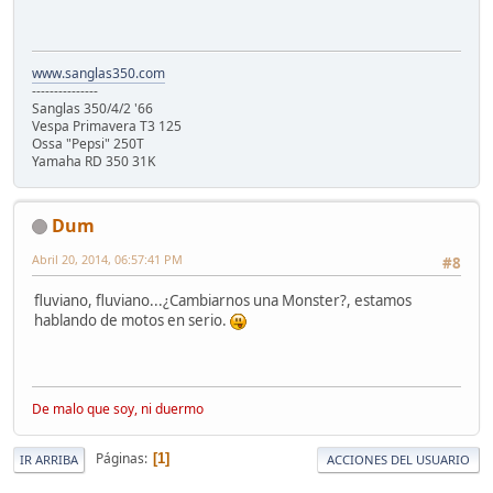
www.sanglas350.com
---------------
Sanglas 350/4/2 '66
Vespa Primavera T3 125
Ossa "Pepsi" 250T
Yamaha RD 350 31K
Dum
Abril 20, 2014, 06:57:41 PM
#8
fluviano, fluviano...¿Cambiarnos una Monster?, estamos
hablando de motos en serio.
De malo que soy, ni duermo
Páginas
1
IR ARRIBA
ACCIONES DEL USUARIO