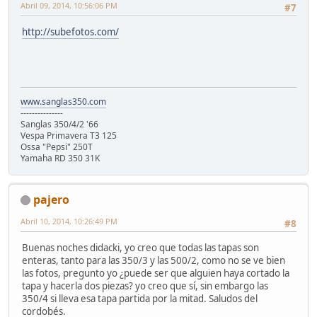
Abril 09, 2014, 10:56:06 PM
#7
http://subefotos.com/
www.sanglas350.com
---------------
Sanglas 350/4/2 '66
Vespa Primavera T3 125
Ossa "Pepsi" 250T
Yamaha RD 350 31K
pajero
Abril 10, 2014, 10:26:49 PM
#8
Buenas noches didacki, yo creo que todas las tapas son
enteras, tanto para las 350/3 y las 500/2, como no se ve bien
las fotos, pregunto yo ¿puede ser que alguien haya cortado la
tapa y hacerla dos piezas? yo creo que sí, sin embargo las
350/4 si lleva esa tapa partida por la mitad. Saludos del
cordobés.