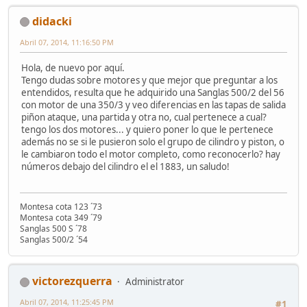
didacki
Abril 07, 2014, 11:16:50 PM
Hola, de nuevo por aquí.
Tengo dudas sobre motores y que mejor que preguntar a los
entendidos, resulta que he adquirido una Sanglas 500/2 del 56
con motor de una 350/3 y veo diferencias en las tapas de salida
piñon ataque, una partida y otra no, cual pertenece a cual?
tengo los dos motores... y quiero poner lo que le pertenece
además no se si le pusieron solo el grupo de cilindro y piston, o
le cambiaron todo el motor completo, como reconocerlo? hay
números debajo del cilindro el el 1883, un saludo!
Montesa cota 123 ´73
Montesa cota 349 ´79
Sanglas 500 S ´78
Sanglas 500/2 ´54
victorezquerra
Administrator
Abril 07, 2014, 11:25:45 PM
#1