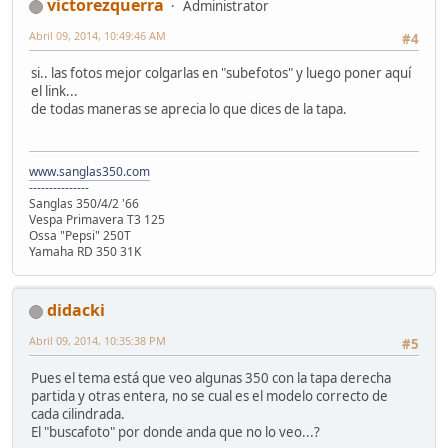
victorezquerra
Administrator
Abril 09, 2014, 10:49:46 AM
#4
si.. las fotos mejor colgarlas en "subefotos" y luego poner aquí
el link...
de todas maneras se aprecia lo que dices de la tapa.
www.sanglas350.com
---------------
Sanglas 350/4/2 '66
Vespa Primavera T3 125
Ossa "Pepsi" 250T
Yamaha RD 350 31K
didacki
Abril 09, 2014, 10:35:38 PM
#5
Pues el tema está que veo algunas 350 con la tapa derecha
partida y otras entera, no se cual es el modelo correcto de
cada cilindrada.
El "buscafoto" por donde anda que no lo veo...?