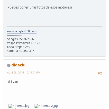
Puedes poner unas fotos de esos motores?
www.sanglas350.com
---------------
Sanglas 350/4/2 '66
Vespa Primavera T3 125
Ossa "Pepsi" 250T
Yamaha RD 350 31K
didacki
Abril 08, 2014, 10:18:01 PM
#2
ahí van
intento.jpg
intento 2.jpg