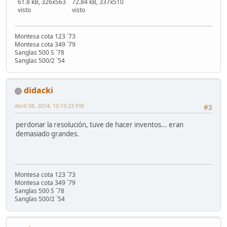
61.8 kB, 326x563
72.84 kB, 337x510
visto
visto
Montesa cota 123 ´73
Montesa cota 349 ´79
Sanglas 500 S ´78
Sanglas 500/2 ´54
didacki
Abril 08, 2014, 10:19:23 PM
#3
perdonar la resolución, tuve de hacer inventos... eran
demasiado grandes.
Montesa cota 123 ´73
Montesa cota 349 ´79
Sanglas 500 S ´78
Sanglas 500/2 ´54