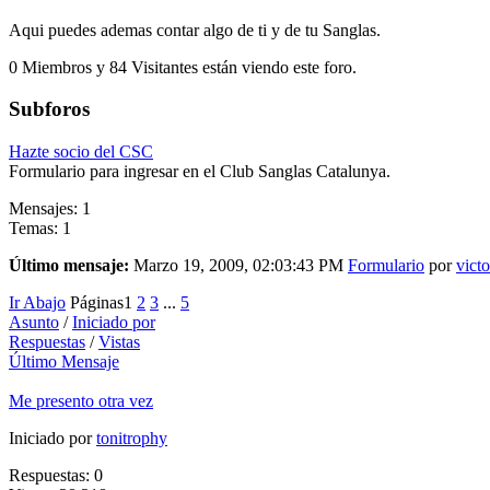
Aqui puedes ademas contar algo de ti y de tu Sanglas.
0 Miembros y 84 Visitantes están viendo este foro.
Subforos
Hazte socio del CSC
Formulario para ingresar en el Club Sanglas Catalunya.
Mensajes: 1
Temas: 1
Último mensaje:
Marzo 19, 2009, 02:03:43 PM
Formulario
por
vict
Ir Abajo
Páginas
1
2
3
...
5
Asunto
/
Iniciado por
Respuestas
/
Vistas
Último Mensaje
Me presento otra vez
Iniciado por
tonitrophy
Respuestas: 0