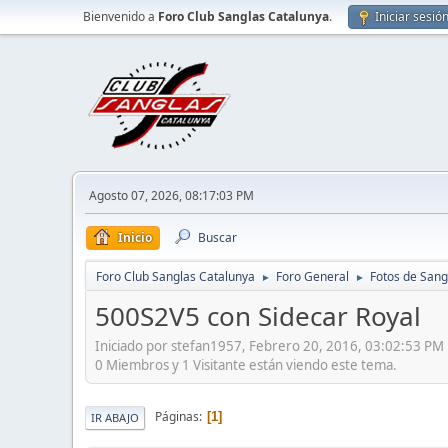
Bienvenido a
Foro Club Sanglas Catalunya
.
Iniciar sesió
Agosto 07, 2026, 08:17:03 PM
Inicio
Buscar
Foro Club Sanglas Catalunya
Foro General
Fotos de Sang
►
►
500S2V5 con Sidecar Royal
Iniciado por stefan1957, Febrero 20, 2016, 03:02:53 PM
0 Miembros y 1 Visitante están viendo este tema.
Páginas
1
IR ABAJO