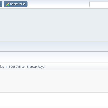
n
Registrarse
las
500S2V5 con Sidecar Royal
►