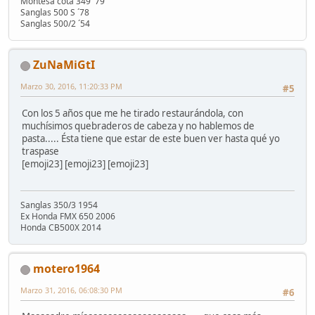
Montesa cota 349 ´79
Sanglas 500 S ´78
Sanglas 500/2 ´54
ZuNaMiGtI
Marzo 30, 2016, 11:20:33 PM
#5
Con los 5 años que me he tirado restaurándola, con
muchísimos quebraderos de cabeza y no hablemos de
pasta..... Ésta tiene que estar de este buen ver hasta qué yo
traspase
[emoji23] [emoji23] [emoji23]
Sanglas 350/3 1954
Ex Honda FMX 650 2006
Honda CB500X 2014
motero1964
Marzo 31, 2016, 06:08:30 PM
#6