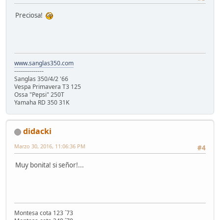
Preciosa!
www.sanglas350.com
---------------
Sanglas 350/4/2 '66
Vespa Primavera T3 125
Ossa "Pepsi" 250T
Yamaha RD 350 31K
didacki
Marzo 30, 2016, 11:06:36 PM
#4
Muy bonita! si señor!...
Montesa cota 123 ´73