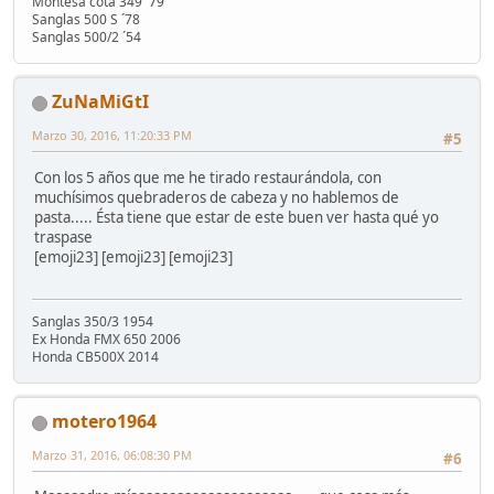
Montesa cota 349 ´79
Sanglas 500 S ´78
Sanglas 500/2 ´54
ZuNaMiGtI
Marzo 30, 2016, 11:20:33 PM
#5
Con los 5 años que me he tirado restaurándola, con
muchísimos quebraderos de cabeza y no hablemos de
pasta..... Ésta tiene que estar de este buen ver hasta qué yo
traspase
[emoji23] [emoji23] [emoji23]
Sanglas 350/3 1954
Ex Honda FMX 650 2006
Honda CB500X 2014
motero1964
Marzo 31, 2016, 06:08:30 PM
#6