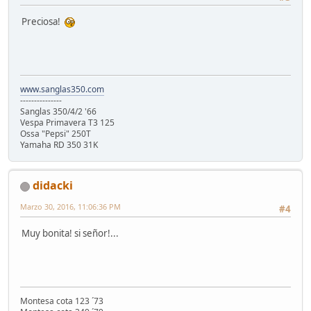
Preciosa!
www.sanglas350.com
---------------
Sanglas 350/4/2 '66
Vespa Primavera T3 125
Ossa "Pepsi" 250T
Yamaha RD 350 31K
didacki
Marzo 30, 2016, 11:06:36 PM
#4
Muy bonita! si señor!...
Montesa cota 123 ´73