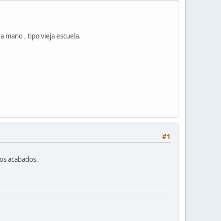
 mano , tipo vieja escuela.
#1
ros acabados.