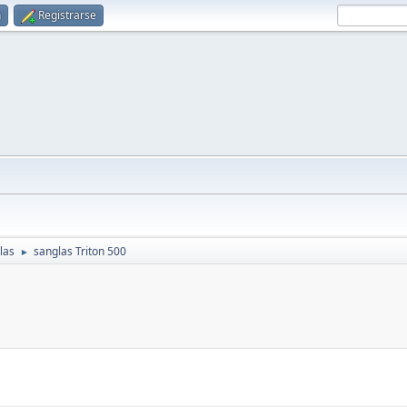
n
Registrarse
las
sanglas Triton 500
►