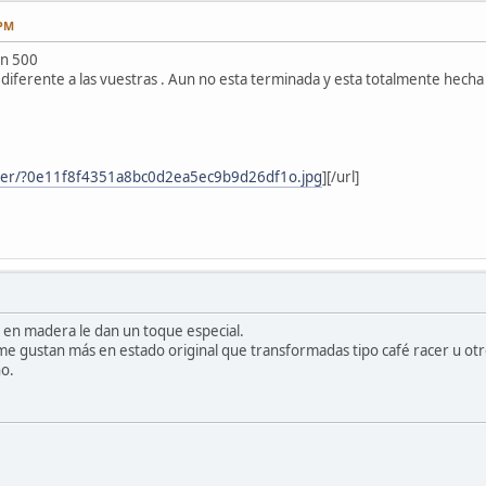
 PM
on 500
diferente a las vuestras . Aun no esta terminada y esta totalmente hecha a
/ver/?0e11f8f4351a8bc0d2ea5ec9b9d26df1o.jpg
]
[/url]
s en madera le dan un toque especial.
me gustan más en estado original que transformadas tipo café racer u ot
ho.