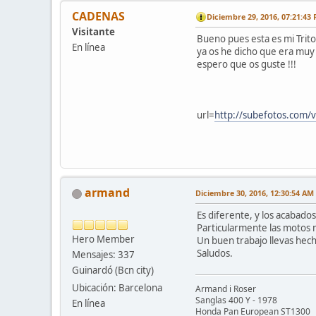
CADENAS
Diciembre 29, 2016, 07:21:43
Visitante
Bueno pues esta es mi Trit
En línea
ya os he dicho que era muy 
espero que os guste !!!
url=
http://subefotos.com
armand
Diciembre 30, 2016, 12:30:54 AM
Es diferente, y los acabado
Particularmente las motos 
Hero Member
Un buen trabajo llevas hec
Saludos.
Mensajes: 337
Guinardó (Bcn city)
Ubicación: Barcelona
Armand i Roser
Sanglas 400 Y - 1978
En línea
Honda Pan European ST1300