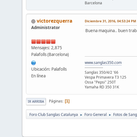
Barcelona
victorezquerra
Diciembre 31, 2016, 04:53:24 PM
Administrator
Buena maquina.. buen trab
Mensajes: 2,875
Palafolls (Barcelona)
www.sanglas350.com
---------------
Ubicación: Palafolls
Sanglas 350/4/2 '66
En línea
Vespa Primavera T3 125
Ossa "Pepsi" 250T
Yamaha RD 350 31K
Páginas
1
IR ARRIBA
Foro Club Sanglas Catalunya
Foro General
Fotos de Sang
►
►