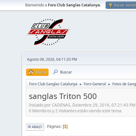
Bienvenido a
Foro Club Sanglas Catalunya
.
Iniciar sesió
Agosto 08, 2026, 04:11:20 PM
Inicio
Buscar
Foro Club Sanglas Catalunya
Foro General
Fotos de Sang
►
►
sanglas Triton 500
Iniciado por CADENAS, Diciembre 29, 2016, 07:21:43 PM
0 Miembros y 2 Visitantes están viendo este tema.
Páginas
1
IR ABAJO