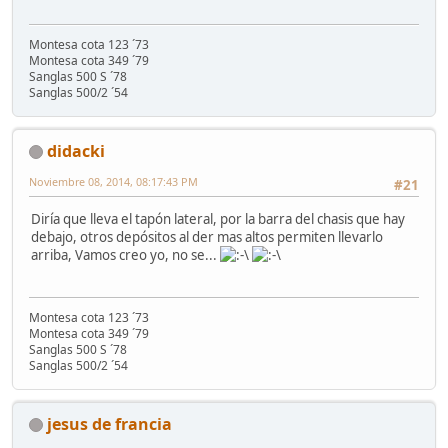
Montesa cota 123 ´73
Montesa cota 349 ´79
Sanglas 500 S ´78
Sanglas 500/2 ´54
didacki
Noviembre 08, 2014, 08:17:43 PM
#21
Diría que lleva el tapón lateral, por la barra del chasis que hay
debajo, otros depósitos al der mas altos permiten llevarlo
arriba, Vamos creo yo, no se...
Montesa cota 123 ´73
Montesa cota 349 ´79
Sanglas 500 S ´78
Sanglas 500/2 ´54
jesus de francia