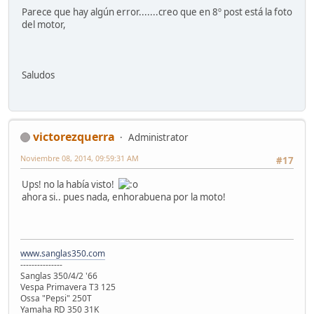
Parece que hay algún error.......creo que en 8º post está la foto
del motor,
Saludos
victorezquerra
Administrator
Noviembre 08, 2014, 09:59:31 AM
#17
Ups! no la había visto!
ahora si.. pues nada, enhorabuena por la moto!
www.sanglas350.com
---------------
Sanglas 350/4/2 '66
Vespa Primavera T3 125
Ossa "Pepsi" 250T
Yamaha RD 350 31K