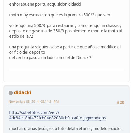
enhorabuena por tu adquisicion didacki
moto muy escasa creo que es la primera 500/2 que veo
yo tengo una 500/3 para restaurar y como tengo un chassis y
deposito de gasolina de 350/3 posiblemente monto la moto al
estilo de la /2
una pregunta :alguien sabe a partir de que año se modifico el
orificio del deposito
del centro paso a un lado como el de Didack ?
didacki
Noviembre 08, 2014, 08:14:21 PM
#20
http://subefotos.com/ver/?
4dc84e18bf472fcb04e82080cb91ca0fo.jpg#codigos
muchas gracias Jesús, esta foto delata el año y modelo exacto.