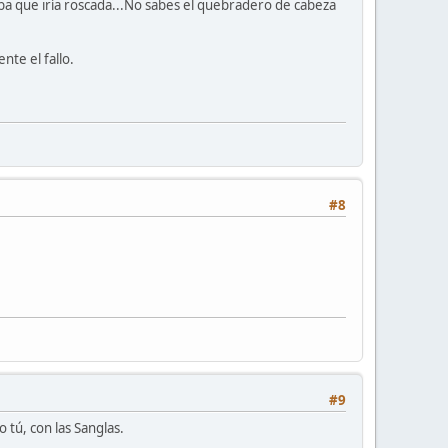
aba que iría roscada...No sabes el quebradero de cabeza
te el fallo.
#8
#9
 tú, con las Sanglas.