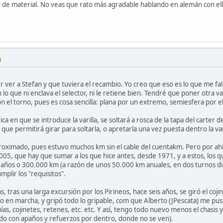
 de material. No veas que rato más agradable hablando en alemán con ellos 
M
r ver a Stefan y que tuviera el recambio. Yo creo que eso es lo que me fal
 lo que ni enclava el selector, ni le retiene bien. Tendré que poner otra 
con el torno, pues es cosa sencilla: plana por un extremo, semiesfera por el
ica en que se introduce la varilla, se soltará a rosca de la tapa del carte
que permitirá girar para soltarla, o apretarla una vez puesta dentro la varil
roximado, pues estuvo muchos km sin el cable del cuentakm. Pero por ah
5, que hay que sumar a los que hice antes, desde 1971, y a estos, los que 
is años o 300.000 km (a razón de unos 50.000 km anuales, en dos turnos d
mplir los "requisitos".
 tras una larga excursión por los Pirineos, hace seis años, se giró el coji
do en marcha, y gripó todo lo gripable, com que Alberto (JPescata) me pus
guías, cojinetes, retenes, etc. etc. Y así, tengo todo nuevo menos el chasis 
ndo con apaños y refuerzos por dentro, donde no se ven).