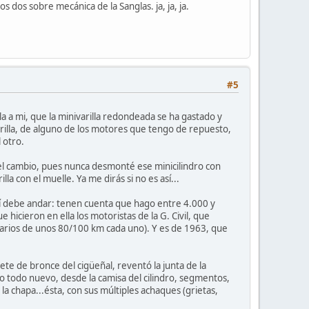
dos sobre mecánica de la Sanglas. ja, ja, ja.
#5
la a mi, que la minivarilla redondeada se ha gastado y
varilla, de alguno de los motores que tengo de repuesto,
 otro.
r del cambio, pues nunca desmonté ese minicilindro con
la con el muelle. Ya me dirás si no es así...
í debe andar: tenen cuenta que hago entre 4.000 y
hicieron en ella los motoristas de la G. Civil, que
iarios de unos 80/100 km cada uno). Y es de 1963, que
nete de bronce del cigüeñal, reventó la junta de la
o todo nuevo, desde la camisa del cilindro, segmentos,
y la chapa...ésta, con sus múltiples achaques (grietas,