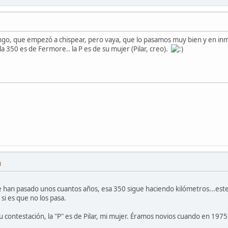
go, que empezó a chispear, pero vaya, que lo pasamos muy bien y en in
 la 350 es de Fermore.. la P es de su mujer (Pilar, creo).
M
e han pasado unos cuantos años, esa 350 sigue haciendo kilómetros...este
si es que no los pasa.
su contestación, la "P" es de Pilar, mi mujer. Éramos novios cuando en 1975