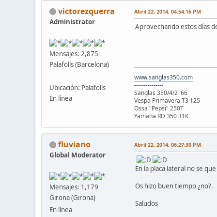
victorezquerra
Abril 22, 2014, 04:54:16 PM
Administrator
Aprovechando estos días de 
Mensajes: 2,875
Palafolls (Barcelona)
www.sanglas350.com
---------------
Ubicación: Palafolls
Sanglas 350/4/2 '66
En línea
Vespa Primavera T3 125
Ossa "Pepsi" 250T
Yamaha RD 350 31K
fluviano
Abril 22, 2014, 06:27:30 PM
Global Moderator
En la placa lateral no se qu
Os hizo buen tiempo ¿no?.
Mensajes: 1,179
Girona (Girona)
Saludos
En línea