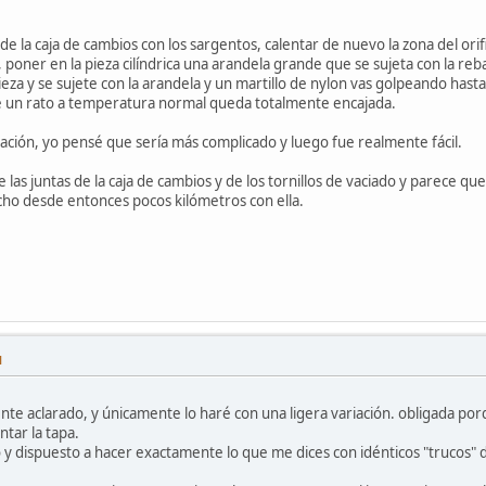
de la caja de cambios con los sargentos, calentar de nuevo la zona del orifi
a, poner en la pieza cilíndrica una arandela grande que se sujeta con la reba
pieza y se sujete con la arandela y un martillo de nylon vas golpeando has
e un rato a temperatura normal queda totalmente encajada.
icación, yo pensé que sería más complicado y luego fue realmente fácil.
las juntas de la caja de cambios y de los tornillos de vaciado y parece qu
cho desde entonces pocos kilómetros con ella.
M
 aclarado, y únicamente lo haré con una ligera variación. obligada porqu
ntar la tapa.
y dispuesto a hacer exactamente lo que me dices con idénticos "trucos" 