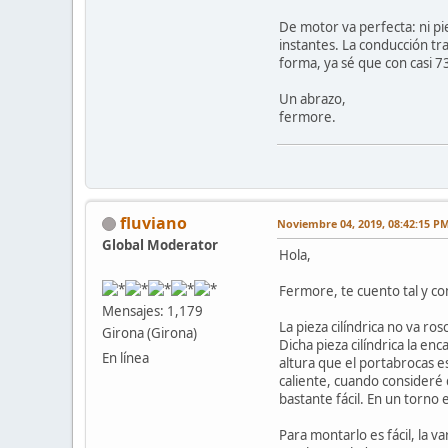
De motor va perfecta: ni pie
instantes. La conducción tr
forma, ya sé que con casi 
Un abrazo,
fermore.
fluviano
Noviembre 04, 2019, 08:42:15 P
Global Moderator
Hola,
Fermore, te cuento tal y c
Mensajes: 1,179
La pieza cilíndrica no va r
Girona (Girona)
Dicha pieza cilíndrica la en
En línea
altura que el portabrocas e
caliente, cuando consideré 
bastante fácil. En un torno e
Para montarlo es fácil, la v