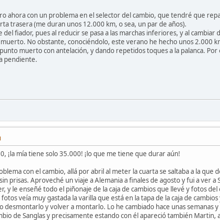
o ahora con un problema en el selector del cambio, que tendré que repara
rta trasera (me duran unos 12.000 km, o sea, un par de años).
 del fiador, pues al reducir se pasa a las marchas inferiores, y al cambiar
unto muerto. No obstante, conociéndolo, este verano he hecho unos 2.000 
unto muerto con antelación, y dando repetidos toques a la palanca. Por e
a pendiente.
M
0, ¡la mía tiene solo 35.000! ¡lo que me tiene que durar aún!
lema con el cambio, allá por abril al meter la cuarta se saltaba a la que 
sin prisas. Aproveché un viaje a Alemania a finales de agosto y fui a ver 
r, y le enseñé todo el piñonaje de la caja de cambios que llevé y fotos de
fotos veía muy gastada la varilla que está en la tapa de la caja de cambios y
o desmontarlo y volver a montarlo. Lo he cambiado hace unas semanas y ¡p
bio de Sanglas y precisamente estando con él apareció también Martin, a