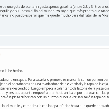
rde una gota de aceite, ni gasta apenas gasolina (entre 2,8 y 3 litros a los
anquila y a 80...hasta el fin del mundo. Yo soy el que más pronto que tar
73 años, no puedo esperar que me quede mucho para disfrutar de las "dos
M
omo lo he hecho.
oscada sino encajada. Para sacarla lo primero es marcarla con un punzón pa
cajé en el portabrocas de una taladradora de pie vertical y la tapa de la ca
stuviera descendido. Luego empecé a calentar toda la zona de la pieza cilín
que ya estaba a punto empecé a tirar hacia arriba el portabrocas con las p
ncajé la pieza cilíndrica y con un punzón hundí la varilla y salió la tapa del
arilla, el muelle y comprimirlo con la tapa inferior hasta que quede encajad