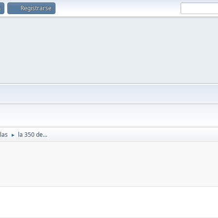
n
Registrarse
las
la 350 de...
►