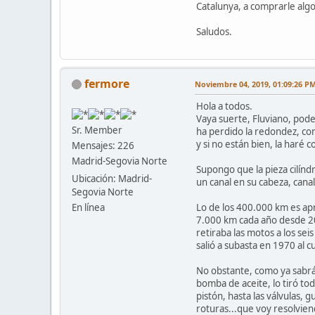
Catalunya, a comprarle algo
Saludos.
fermore
Noviembre 04, 2019, 01:09:26 P
Hola a todos.
Vaya suerte, Fluviano, pode
Sr. Member
ha perdido la redondez, con
y si no están bien, la haré 
Mensajes: 226
Madrid-Segovia Norte
Supongo que la pieza cilíndr
Ubicación: Madrid-
un canal en su cabeza, canal 
Segovia Norte
Lo de los 400.000 km es ap
En línea
7.000 km cada año desde 200
retiraba las motos a los se
salió a subasta en 1970 al cu
No obstante, como ya sabrás,
bomba de aceite, lo tiró to
pistón, hasta las válvulas, 
roturas...que voy resolvie