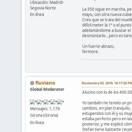
Ubicación: Madrid-
Segovia Norte
La 350 sigue en marcha, per
mayo, con otra nueva cubie
En línea
Creo que se trata del muelle
difícil meter la 1ª o el p
adelantándome a buscar el p
desmontarlo...pero es tare
Un fuerte abrazo,
fermore.
fluviano
Noviembre 03, 2019, 10:17:20 P
Global Moderator
Alucino con lo de los 400.00
Yo también he tenido un prob
cambios, en plan tranquilo, 
Mensajes: 1,179
estupendos con él y su muje
Girona (Girona)
estaba perfecto pero en las 
En línea
posterior, y me explicó cóm
Stefan tiene bastante recam