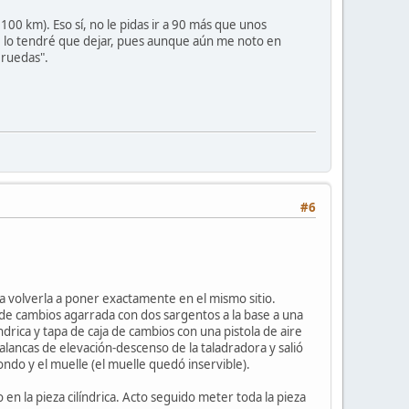
 100 km). Eso sí, no le pidas ir a 90 más que unos
de lo tendré que dejar, pues aunque aún me noto en
 ruedas".
#6
ra volverla a poner exactamente en el mismo sitio.
ja de cambios agarrada con dos sargentos a la base a una
drica y tapa de caja de cambios con una pistola de aire
alancas de elevación-descenso de la taladradora y salió
 fondo y el muelle (el muelle quedó inservible).
o en la pieza cilíndrica. Acto seguido meter toda la pieza