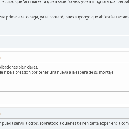
 recurso que "arrimarse" a quien sabe. Ya ves, yo en mi ignorancia, pens
ta primavera lo haga, ya te contaré, pues supongo que ahí está exactamen
M
licaciones bien claras.
 que hiba a pression por tener una nueva a la espera de su montaje
M
n pueda servir a otros, sobretodo a quienes tienen tanta experiencia como