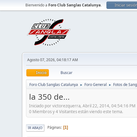
Bienvenido a
Foro Club Sanglas Catalunya
.
Iniciar sesió
Agosto 07, 2026, 04:18:17 AM
Inicio
Buscar
Foro Club Sanglas Catalunya
Foro General
Fotos de Sang
►
►
la 350 de...
Iniciado por victorezquerra, Abril 22, 2014, 04:54:16 PM
0 Miembros y 4 Visitantes están viendo este tema.
Páginas
1
IR ABAJO