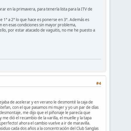
r en la primavera, para tenerla lista para la ITV de
 de 1ª a 2ª lo que hace es ponerse en 3ª. Además es
km en esas condiciones sin mayor problema,
llo, por estar atacado de vaguitis, no me he puesto a
#4
dejaba de acelerar y en verano le desmonté la caja de
a Stefan, con el que pasamos mi mujer y yo un par de días
l desmontaje, me dijo que el piñonaje le parecía que
 me dió el recambio de la varilla, el muelle y la tapa
erfecto! ahora el cambio vuelve a ir de maravilla.
siduo cada dos años a la concentración del Club Sanglas