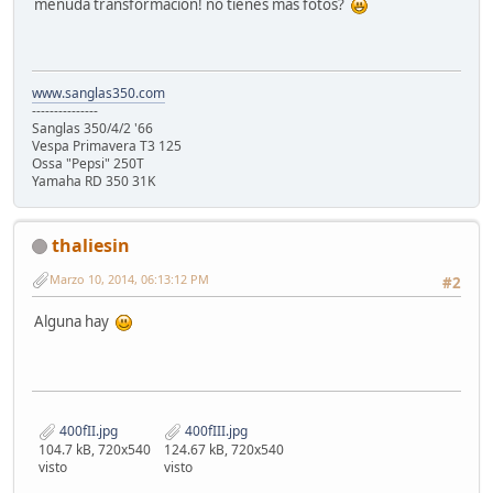
menuda transformación! no tienes mas fotos?
www.sanglas350.com
---------------
Sanglas 350/4/2 '66
Vespa Primavera T3 125
Ossa "Pepsi" 250T
Yamaha RD 350 31K
thaliesin
Marzo 10, 2014, 06:13:12 PM
#2
Alguna hay
400fII.jpg
400fIII.jpg
104.7 kB, 720x540
124.67 kB, 720x540
visto
visto