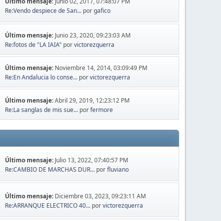
Último mensaje:
Junio 02, 2017, 07:48:07 PM
Re:Vendo despiece de San...
por
gafico
Último mensaje:
Junio 23, 2020, 09:23:03 AM
Re:fotos de "LA IAIA"
por
victorezquerra
Último mensaje:
Noviembre 14, 2014, 03:09:49 PM
Re:En Andalucia lo conse...
por
victorezquerra
Último mensaje:
Abril 29, 2019, 12:23:12 PM
Re:La sanglas de mis sue...
por
fermore
Último mensaje:
Julio 13, 2022, 07:40:57 PM
Re:CAMBIO DE MARCHAS DUR...
por
fluviano
Último mensaje:
Diciembre 03, 2023, 09:23:11 AM
Re:ARRANQUE ELECTRICO 40...
por
victorezquerra