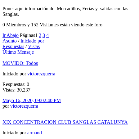
Poner aqui información de Mercadillos, Ferias y salidas con las
Sanglas.
0 Miembros y 152 Visitantes están viendo este foro.
Ir Abajo
Páginas
1
2
3
4
Asunto
/
Iniciado por
Respuestas
/
Vistas
Último Mensaje
MOVIDO: Todos
Iniciado por
victorezquerra
Respuestas: 0
Vistas: 30,237
Mayo 16, 2020, 09:02:40 PM
por
victorezquerra
XIX CONCENTRACION CLUB SANGLAS CATALUNYA
Iniciado por
armand