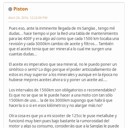
Piston
Abril 24, 2016, 12:22:00 PM
Pues eso, ante la inminente llegada de mi Sanglas , tengo mil
dudas... hace tiempo vi por la Red una tabla de mantenimiento
para las 400F y era algo así como que cada 1500 km tocaba una
revisión y cada 3000km cambio de aceite y filtros... También
que el aceite tenia que ser mineral a lo cual me surgen una
cuantas dudas...
El aceite es imperativo que sea mineral, no le puedo poner un
sintético o semi? Lo digo porque el poder anticizallamiento de
estos es muy superior a los minerales y aunque en la época no
hubiese mejores aceites ahora si y poner un aceite así....
Los intervalos de 1500km son obligatorios o recomendables?
Es que no se que se le puede hacer a una moto con tan sólo
1500km de uso... la de los 3000km supongo que habrá que
hacerla si o si en esos kilómetros y no alargar más no?
Otra cosa es que yo a mi scooter de 125cc le puse metallube y
funcionó muy bien pues bajo bastante la rumorosidad del
motor y algo su consumo, consideráis que a la Sanglas le puede