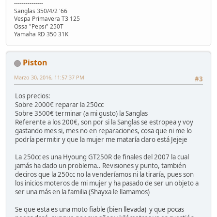
---------------
Sanglas 350/4/2 '66
Vespa Primavera T3 125
Ossa "Pepsi" 250T
Yamaha RD 350 31K
Piston
Marzo 30, 2016, 11:57:37 PM
#3
Los precios:
Sobre 2000€ reparar la 250cc
Sobre 3500€ terminar (a mi gusto) la Sanglas
Referente a los 200€, son por si la Sanglas se estropea y voy
gastando mes si, mes no en reparaciones, cosa que ni me lo
podría permitir y que la mujer me mataría claro está Jejeje
La 250cc es una Hyoung GT250R de finales del 2007 la cual
jamás ha dado un problema.. Revisiones y punto, también
deciros que la 250cc no la venderíamos ni la tiraría, pues son
los inicios moteros de mi mujer y ha pasado de ser un objeto a
ser una más en la familia (Shayxa le llamamos)
Se que esta es una moto fiable (bien llevada) y que pocas