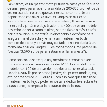
La V-Strom, es un "peazo" moto (si tuviera pasta ya sería dueño
de una), pero para hacer una salidilla de 200-300 kilómetros de
vez en cuando, no creo que sea necesario comprarte un
pepinete de ese nivel. Yo tuve mi Sanglas en mi tierna
juventud y la llevaba por caminos de cabras, lloviera, nevara o
hiciera sol y jamás me dejó tirado. Una 400 que es un modelo
posterior, debería como mínimo, ser tan fiable o más. Quizás
por precaución, le montaría un encendido electrónico para
asegurarme el día a día y le haría un mantenimiento de
cambios de aceite y demás muy cuidado, pero no dudaría un
momento en ir en Sanglas..... de todos modos, me parece un
"pastizal" 3.500 euros para restaurarla. Tan mal está??.
Como colofón, decirte que hay mecánicas eternas a buen
precio de ocasión, como son honda cb600, hornet del primer
modelo, cbr 600 de un par de modelos anteriores al actual,
Honda Deauville (no se acaba jamás!!) del primer modelo, etc,
etc, por menos de 2000 euros....con eso consigues fiabilidad,
mantenimiento bajo y poder empezar a dedicarle el sobrante
(1500 euros), a empezar la restauración de la 400.
Piston