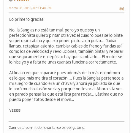
Marzo 31, 2016, 07:11:40 PM
#6
Lo primero gracias.
No, la Sanglas no está tan mal, pero yo que soy un
perfeccionista quiero pintar otra vez el cuadro pues se lo pinte
yo pero sin cabina y quiero poner pintura en polvo... Radiar
llantas, retapizar asiento, cambiar cables de freno y fundas así
como los de velocidad y revoluciones, también pintar y reparar
que seguramente el depósito hay que cambiarlo... El motor se
lo hice yo y a falta de unas cuantas funciona correctamente.
Al final creo que repararé pues además de lo más económico
es lo que más me tira el corazón.... Pues la Sanglas pertenece a
mi suegro de cuando era un chaval y ahora ya jubilado se que
le hará mucha ilusión verla y porque no llevarla. Ahora si la ves
en parado pensarías que está lista para rodar... Lástima que no
puedo poner fotos desde el móvil...
Vsssss
Caer esta permitido, levantarse es obligatorio.