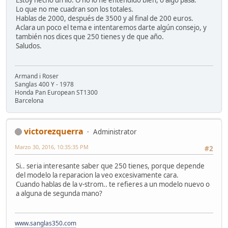
Estoy hecho un lío. O no lo he entendido bien, o algo pasa.
Lo que no me cuadran son los totales.
Hablas de 2000, después de 3500 y al final de 200 euros.
Aclara un poco el tema e intentaremos darte algún consejo, y
también nos dices que 250 tienes y de que año.
Saludos.
Armand i Roser
Sanglas 400 Y - 1978
Honda Pan European ST1300
Barcelona
victorezquerra
Administrator
Marzo 30, 2016, 10:35:35 PM
#2
Si.. seria interesante saber que 250 tienes, porque depende
del modelo la reparacion la veo excesivamente cara.
Cuando hablas de la v-strom.. te refieres a un modelo nuevo o
a alguna de segunda mano?
www.sanglas350.com