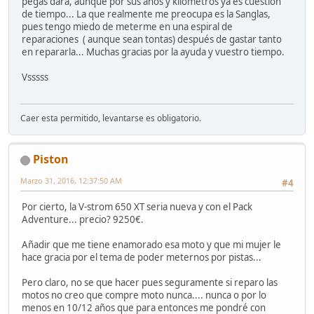
pegas dará, aunque por sus años y kilómetros ya es cuestión
de tiempo... La que realmente me preocupa es la Sanglas,
pues tengo miedo de meterme en una espiral de
reparaciones ( aunque sean tontas) después de gastar tanto
en repararla... Muchas gracias por la ayuda y vuestro tiempo.
Vsssss
Caer esta permitido, levantarse es obligatorio.
Piston
Marzo 31, 2016, 12:37:50 AM
#4
Por cierto, la V-strom 650 XT seria nueva y con el Pack
Adventure... precio? 9250€.
Añadir que me tiene enamorado esa moto y que mi mujer le
hace gracia por el tema de poder meternos por pistas...
Pero claro, no se que hacer pues seguramente si reparo las
motos no creo que compre moto nunca.... nunca o por lo
menos en 10/12 años que para entonces me pondré con