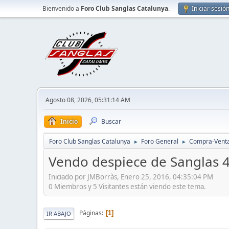
Bienvenido a
Foro Club Sanglas Catalunya
.
Iniciar sesió
Agosto 08, 2026, 05:31:14 AM
Inicio
Buscar
Foro Club Sanglas Catalunya
Foro General
Compra-Vent
►
►
Vendo despiece de Sanglas 4
Iniciado por JMBorràs, Enero 25, 2016, 04:35:04 PM
0 Miembros y 5 Visitantes están viendo este tema.
Páginas
1
IR ABAJO