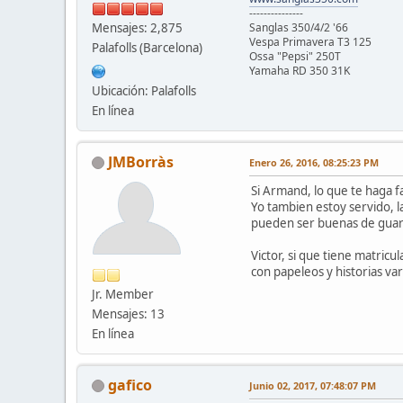
---------------
Mensajes: 2,875
Sanglas 350/4/2 '66
Vespa Primavera T3 125
Palafolls (Barcelona)
Ossa "Pepsi" 250T
Yamaha RD 350 31K
Ubicación: Palafolls
En línea
JMBorràs
Enero 26, 2016, 08:25:23 PM
Si Armand, lo que te haga fa
Yo tambien estoy servido, 
pueden ser buenas de guard
Victor, si que tiene matricu
con papeleos y historias var
Jr. Member
Mensajes: 13
En línea
gafico
Junio 02, 2017, 07:48:07 PM