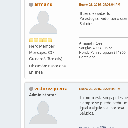
armand
Enero 26, 2016, 05:03:04 PM
Bueno es saberlo.
Yo estoy servido, pero sie
Saludos.
Armand i Roser
Hero Member
Sanglas 400 Y - 1978
Mensajes: 337
Honda Pan European ST1300
Barcelona
Guinardó (Bcn city)
Ubicación: Barcelona
En línea
victorezquerra
Enero 26, 2016, 06:24:44 PM
Administrator
La moto esta sin papeles pe
siempre se puede pedir un in
igual a alguien le interesa...
Saludos.
www.sanglas350.com