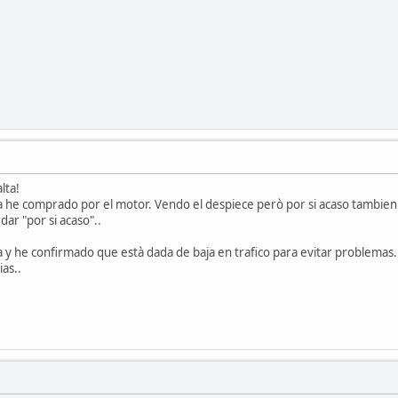
lta!
la he comprado por el motor. Vendo el despiece però por si acaso tambie
ar "por si acaso"..
la y he confirmado que està dada de baja en trafico para evitar problemas. 
ias..