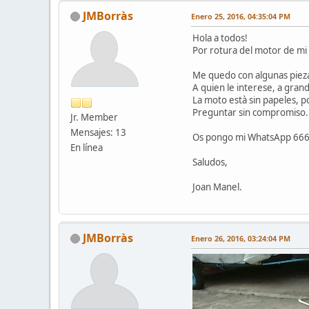
JMBorràs
Enero 25, 2016, 04:35:04 PM
Hola a todos!
Por rotura del motor de mi 
Me quedo con algunas piezas
A quien le interese, a gran
La moto està sin papeles, po
Preguntar sin compromiso.
Jr. Member
Mensajes: 13
Os pongo mi WhatsApp 666 4
En línea
Saludos,
Joan Manel.
JMBorràs
Enero 26, 2016, 03:24:04 PM