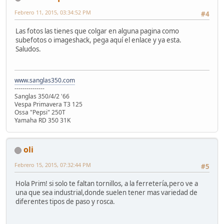
Febrero 11, 2015, 03:34:52 PM
#4
Las fotos las tienes que colgar en alguna pagina como
subefotos o imageshack, pega aquí el enlace y ya esta.
Saludos.
www.sanglas350.com
---------------
Sanglas 350/4/2 '66
Vespa Primavera T3 125
Ossa "Pepsi" 250T
Yamaha RD 350 31K
oli
Febrero 15, 2015, 07:32:44 PM
#5
Hola Prim! si solo te faltan tornillos, a la ferretería,pero ve a
una que sea industrial,donde suelen tener mas variedad de
diferentes tipos de paso y rosca.