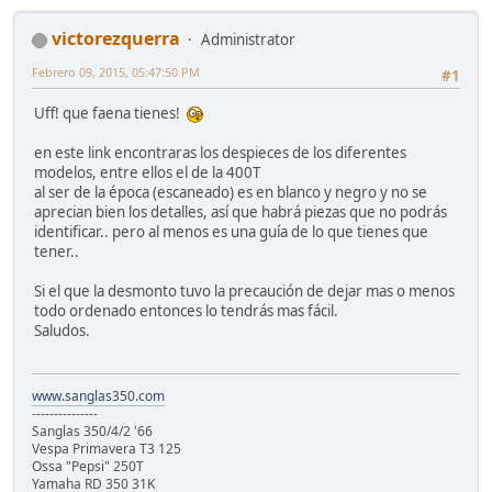
victorezquerra
Administrator
Febrero 09, 2015, 05:47:50 PM
#1
Uff! que faena tienes!
en este link encontraras los despieces de los diferentes
modelos, entre ellos el de la 400T
al ser de la época (escaneado) es en blanco y negro y no se
aprecian bien los detalles, así que habrá piezas que no podrás
identificar.. pero al menos es una guía de lo que tienes que
tener..
Si el que la desmonto tuvo la precaución de dejar mas o menos
todo ordenado entonces lo tendrás mas fácil.
Saludos.
www.sanglas350.com
---------------
Sanglas 350/4/2 '66
Vespa Primavera T3 125
Ossa "Pepsi" 250T
Yamaha RD 350 31K