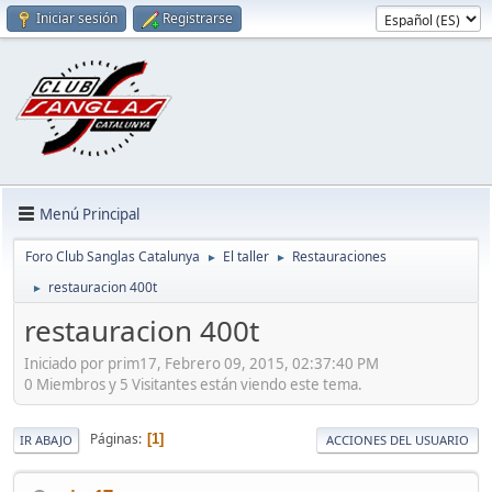
Iniciar sesión
Registrarse
Menú Principal
Foro Club Sanglas Catalunya
El taller
Restauraciones
►
►
restauracion 400t
►
restauracion 400t
Iniciado por prim17, Febrero 09, 2015, 02:37:40 PM
0 Miembros y 5 Visitantes están viendo este tema.
Páginas
1
IR ABAJO
ACCIONES DEL USUARIO