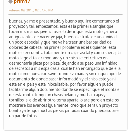
prim17
Febrero 09, 2015, 02:37:40 PM
buenas, ya me e presentado, y bueno aqui ire comentando el
proyecto y tal, empezamos, esta es la primera sanglas que
tocan mis manos jovencitas solo decir que esta moto ya hera
antigua antes de nacer yo jaja, bueno se trata de una unidad
un poco especial, y que me va ha traer una barbaridad de
dolores de cabeza, mi primer problema es el siguiente, esta
moto se encuentra totalmente en cajas asi tal y como suena, la
moto llego al taller montada y un chico se entretuvo en
desmontarla pieza por pieza, dejando a su paso una infinidad
de secretos a mis espaldas al cual le han encargado que deje la
moto como nueva sin saver donde va nada y sin ningun tipo de
documento de donde sacar información y el chico este ya ni
esta en el pais y esta inlocalizable, por favor alguien puede
facilitarme algún documento donde se especifique el montaje
de esta moto, tengo un chasis pelado y muchas cajas y
tornillos, si e de abrir otro tema aparte lo are pero en este os
mostrare los avances igualmente, creo que sera un proyecto
bonito ya tengo muchas piezas pintadas cuando pueda subiré
un par de fotos