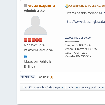
victorezquerra
Octubre 21, 2014, 09:37:07 A
Administrator
El tema ha sido movido a
Br
http://www.clubsanglascat
www.sanglas350.com
---------------
Mensajes: 2,875
Sanglas 350/4/2 '66
Vespa Primavera T3 125
Palafolls (Barcelona)
Ossa "Pepsi" 250T
Yamaha RD 350 31K
Ubicación: Palafolls
En línea
Páginas
1
IR ARRIBA
Foro Club Sanglas Catalunya
El taller
Chasis y pintura
►
►
►