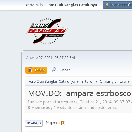
Bienvenido a
Foro Club Sanglas Catalunya
.
Iniciar sesió
Agosto 07, 2026, 03:27:22 PM
Inicio
Buscar
Foro Club Sanglas Catalunya
El taller
Chasis y pintura
►
►
►
MOVIDO: lampara estrboscop
Iniciado por victorezquerra, Octubre 21, 2014, 09:37:07
0 Miembros y 1 Visitante están viendo este tema.
Páginas
1
IR ABAJO