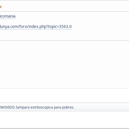
M
icomania
.
alunya.com/foro/index.php?topic=3563.0
MOVIDO: lampara estrboscopica para pobres.