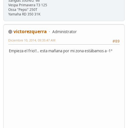
Sanglas 350/4/2 '66
Vespa Primavera T3 125
Ossa "Pepsi" 250T
Yamaha RD 350 31K
victorezquerra
Administrator
Diciembre 10, 2014, 09:35:47 AM
#89
Empieza el frio!!.. esta mañana por mi zona estábamos a -1º