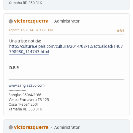
Yamaha RD 350 31K
victorezquerra
Administrator
Agosto 12, 2014, 04:33:26 PM
#81
Una triste noticia:
http://cultura.elpais.com/cultura/2014/08/12/actualidad/1407
798980_114743.html
D.E.P.
www.sanglas350.com
---------------
Sanglas 350/4/2 '66
Vespa Primavera T3 125
Ossa "Pepsi" 250T
Yamaha RD 350 31K
victorezquerra
Administrator