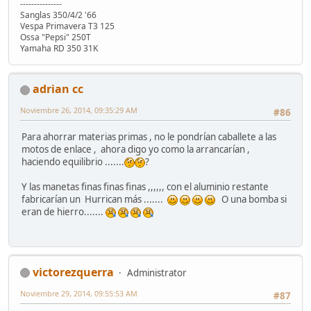
---------------
Sanglas 350/4/2 '66
Vespa Primavera T3 125
Ossa "Pepsi" 250T
Yamaha RD 350 31K
adrian cc
Noviembre 26, 2014, 09:35:29 AM
#86
Para ahorrar materias primas , no le pondrían caballete a las
motos de enlace , ahora digo yo como la arrancarían ,
haciendo equilibrio .......
?
Y las manetas finas finas finas ,,,,,, con el aluminio restante
fabricarían un Hurrican más .......
O una bomba si
eran de hierro.......
victorezquerra
Administrator
Noviembre 29, 2014, 09:55:53 AM
#87