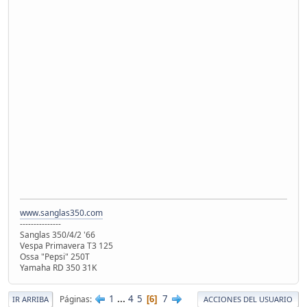
www.sanglas350.com
---------------
Sanglas 350/4/2 '66
Vespa Primavera T3 125
Ossa "Pepsi" 250T
Yamaha RD 350 31K
1
...
4
5
7
Páginas
6
IR ARRIBA
ACCIONES DEL USUARIO