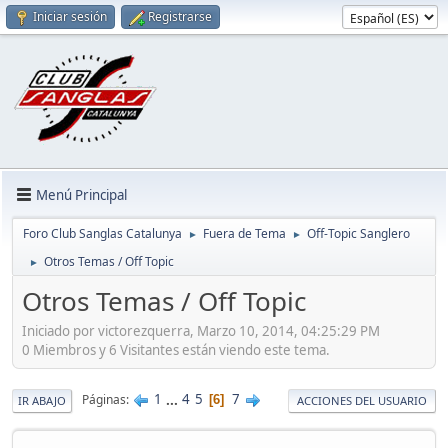
Iniciar sesión
Registrarse
Menú Principal
Foro Club Sanglas Catalunya
Fuera de Tema
Off-Topic Sanglero
►
►
Otros Temas / Off Topic
►
Otros Temas / Off Topic
Iniciado por victorezquerra, Marzo 10, 2014, 04:25:29 PM
0 Miembros y 6 Visitantes están viendo este tema.
1
...
4
5
7
Páginas
6
IR ABAJO
ACCIONES DEL USUARIO