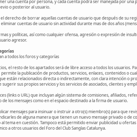
ener una cuenta por persona, y cada cuenta podrá ser manejada por una 
evio o posterior al usuario.
 el derecho de borrar aquellas cuentas de usuario que después de su regi
o eliminar cuentas de usuario sin actividad durante mas de dos años (mensa
mas y políticas, así como cualquier ofensa, agresión o expresión de insulto
suario agresor.
egorías
n a todos los foros y categorías
os, el resto de los apartados será de libre acceso a todos los usuarios. P
e permite la publicación de productos, servicios, enlaces, contenidos o cua
que están relacionados directa o indirectamente, con clara intención o pr
 sugerir sus propios servicios y los servicios de asociados, clientes y emp
ces (links o URL) que incluyan algún sistema de comisiones, afiliados, refer
po de los mensajes como en el espacio destinado a la firma de usuario.
icar mensajes para insinuar o instruir a otro(s) miembro(s) para que rev
ndicarles de alguna manera que tienen un nuevo mensaje privado o de corr
al tema en cuestión. Tampoco está permitido enviar publicidad u ofertas d
nico a otros usuarios del Foro del Club Sanglas Catalunya.