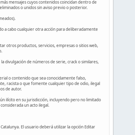
o más mensajes cuyos contenidos coincidan dentro de
iminados o unidos sin aviso previo o posterior.
aneados).
ando a cabo cualquier otra acción para deliberadamente
ar otros productos, servicios, empresas o sitios web,
b.
, la divulgación de números de serie, crack o similares,
erial o contenido que sea conocidamente falso,
te, racista o que fomente cualquier tipo de odio, ilegal
os de autor.
n ilícito en su jurisdicción, incluyendo pero no limitado
considerada un acto ilegal.
atalunya. El usuario deberá utilizar la opción Editar