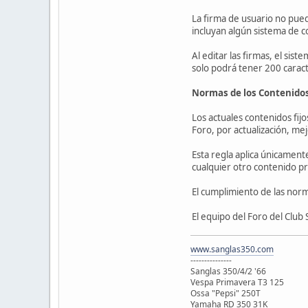
La firma de usuario no pued
incluyan algún sistema de co
Al editar las firmas, el sis
solo podrá tener 200 caract
Normas de los Contenido
Los actuales contenidos fij
Foro, por actualización, m
Esta regla aplica únicament
cualquier otro contenido pr
El cumplimiento de las norm
El equipo del Foro del Club
www.sanglas350.com
---------------
Sanglas 350/4/2 '66
Vespa Primavera T3 125
Ossa "Pepsi" 250T
Yamaha RD 350 31K