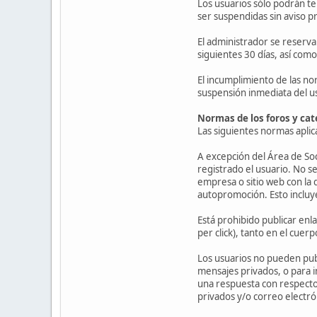
Los usuarios sólo podrán t
ser suspendidas sin aviso pr
El administrador se reserva
siguientes 30 días, así com
El incumplimiento de las nor
suspensión inmediata del u
Normas de los foros y cat
Las siguientes normas aplica
A excepción del Área de Soci
registrado el usuario. No s
empresa o sitio web con la 
autopromoción. Esto incluye
Está prohibido publicar enla
per click), tanto en el cuer
Los usuarios no pueden publ
mensajes privados, o para i
una respuesta con respecto 
privados y/o correo electró