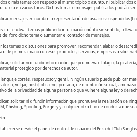
 dos o más temas con respecto al mismo tópico o asunto, ni publicar dos 
foro o en varios foros. Dichos temas o mensajes publicados podrán ser el
licar mensajes en nombre o representación de usuarios suspendidos (b
vir o reactivar temas publicando información inútil o sin sentido, o llev
ce del foro dicho tema o aumentar el contador de mensajes.
 los temas o discusiones para promover, recomendar, alabar o desacredit
ta o de primera mano con esos productos, servicios, empresas o sitios we
car, solicitar ni difundir información que promueva el plagio, la piratería
material protegido por derechos de autor.
 lenguaje cortés, respetuoso y gentil. Ningún usuario puede publicar mat
satorio, vulgar, hostil, obsceno, profano, de orientación sexual, amenazan
asivo de la privacidad de alguna persona o que vulnere alguna ley o derech
car, solicitar ni difundir información que promueva la realización de ningú
AM, Phishing, Spoofing, Forgery y cualquier otro tipo de conducta que sea 
rio
ablecerse desde el panel de control de usuario del Foro del Club Sanglas C