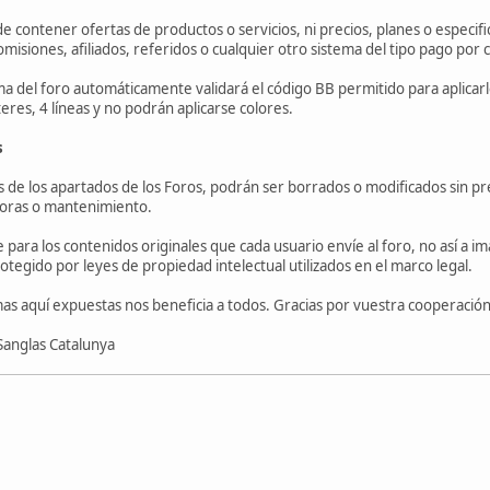
e contener ofertas de productos o servicios, ni precios, planes o especific
misiones, afiliados, referidos o cualquier otro sistema del tipo pago por cli
tema del foro automáticamente validará el código BB permitido para aplicarle
eres, 4 líneas y no podrán aplicarse colores.
s
os de los apartados de los Foros, podrán ser borrados o modificados sin pr
ejoras o mantenimiento.
e para los contenidos originales que cada usuario envíe al foro, no así 
otegido por leyes de propiedad intelectual utilizados en el marco legal.
as aquí expuestas nos beneficia a todos. Gracias por vuestra cooperación
 Sanglas Catalunya