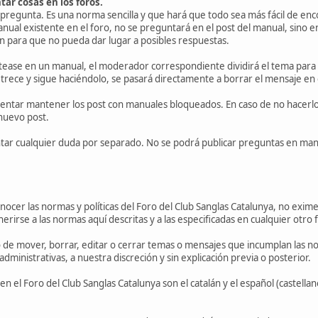
ar cosas en los foros.
 pregunta. Es una norma sencilla y que hará que todo sea más fácil de enc
nual existente en el foro, no se preguntará en el post del manual, sino
n para que no pueda dar lugar a posibles respuestas.
stease en un manual, el moderador correspondiente dividirá el tema para 
trece y sigue haciéndolo, se pasará directamente a borrar el mensaje en 
ntar mantener los post con manuales bloqueados. En caso de no hacerlo,
nuevo post.
r cualquier duda por separado. No se podrá publicar preguntas en manua
nocer las normas y políticas del Foro del Club Sanglas Catalunya, no exim
herirse a las normas aquí descritas y a las especificadas en cualquier otro
e mover, borrar, editar o cerrar temas o mensajes que incumplan las norm
dministrativas, a nuestra discreción y sin explicación previa o posterior.
en el Foro del Club Sanglas Catalunya son el catalán y el español (castel