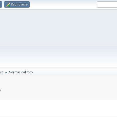
n
Registrarse
oro
Normas del foro
►
M