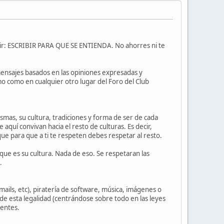
decir: ESCRIBIR PARA QUE SE ENTIENDA. No ahorres ni te
ensajes basados en las opiniones expresadas y
mo como en cualquier otro lugar del Foro del Club
ismas, su cultura, tradiciones y forma de ser de cada
e aquí convivan hacia el resto de culturas. Es decir,
 para que a ti te respeten debes respetar al resto.
 que es su cultura. Nada de eso. Se respetaran las
.
mails, etc), piratería de software, música, imágenes o
de esta legalidad (centrándose sobre todo en las leyes
uentes.