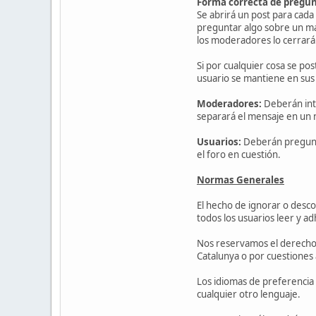
Forma correcta de pregunt
Se abrirá un post para cada
preguntar algo sobre un ma
los moderadores lo cerrará
Si por cualquier cosa se po
usuario se mantiene en sus 
Moderadores:
Deberán inte
separará el mensaje en un 
Usuarios:
Deberán pregunta
el foro en cuestión.
Normas Generales
El hecho de ignorar o desco
todos los usuarios leer y ad
Nos reservamos el derecho d
Catalunya o por cuestiones a
Los idiomas de preferencia 
cualquier otro lenguaje.