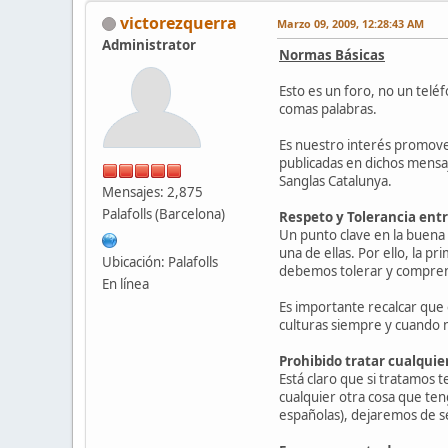
victorezquerra
Marzo 09, 2009, 12:28:43 AM
Administrator
Normas Básicas
Esto es un foro, no un telé
comas palabras.
Es nuestro interés promove
publicadas en dichos mensaj
Sanglas Catalunya.
Mensajes: 2,875
Palafolls (Barcelona)
Respeto y Tolerancia entre
Un punto clave en la buena 
una de ellas. Por ello, la p
Ubicación: Palafolls
debemos tolerar y comprend
En línea
Es importante recalcar que e
culturas siempre y cuando 
Prohibido tratar cualquier
Está claro que si tratamos t
cualquier otra cosa que ten
españolas), dejaremos de se