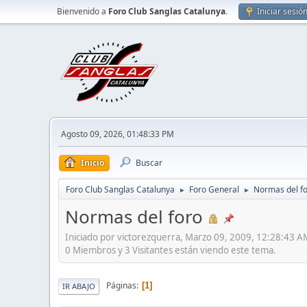
Bienvenido a
Foro Club Sanglas Catalunya
.
Iniciar sesió
Agosto 09, 2026, 01:48:33 PM
Inicio
Buscar
Foro Club Sanglas Catalunya
Foro General
Normas del f
►
►
Normas del foro
Iniciado por victorezquerra, Marzo 09, 2009, 12:28:43 A
0 Miembros y 3 Visitantes están viendo este tema.
Páginas
1
IR ABAJO