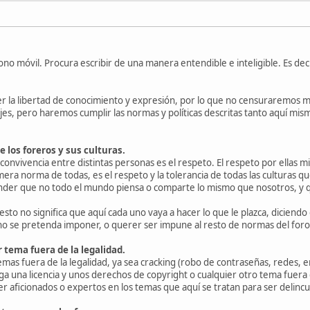
fono móvil. Procura escribir de una manera entendible e inteligible. Es 
r la libertad de conocimiento y expresión, por lo que no censuraremos m
es, pero haremos cumplir las normas y políticas descritas tanto aquí mis
 los foreros y sus culturas.
convivencia entre distintas personas es el respeto. El respeto por ellas m
rimera norma de todas, es el respeto y la tolerancia de todas las culturas qu
er que no todo el mundo piensa o comparte lo mismo que nosotros, y que
sto no significa que aquí cada uno vaya a hacer lo que le plazca, diciendo
no se pretenda imponer, o querer ser impune al resto de normas del foro
 tema fuera de la legalidad.
emas fuera de la legalidad, ya sea cracking (robo de contraseñas, redes, e
ga una licencia y unos derechos de copyright o cualquier otro tema fuera 
r aficionados o expertos en los temas que aquí se tratan para ser delinc