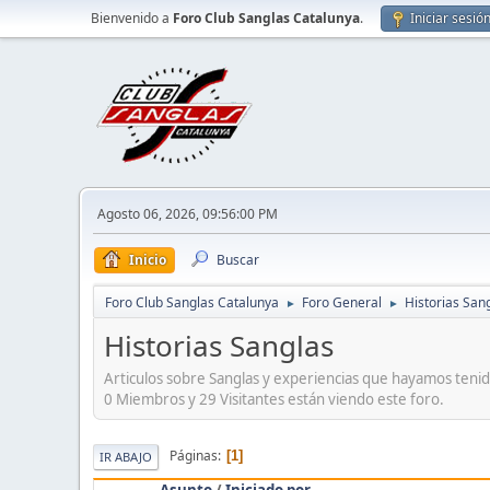
Bienvenido a
Foro Club Sanglas Catalunya
.
Iniciar sesió
Agosto 06, 2026, 09:56:00 PM
Inicio
Buscar
Foro Club Sanglas Catalunya
Foro General
Historias San
►
►
Historias Sanglas
Articulos sobre Sanglas y experiencias que hayamos teni
0 Miembros y 29 Visitantes están viendo este foro.
Páginas
1
IR ABAJO
Asunto
/
Iniciado por