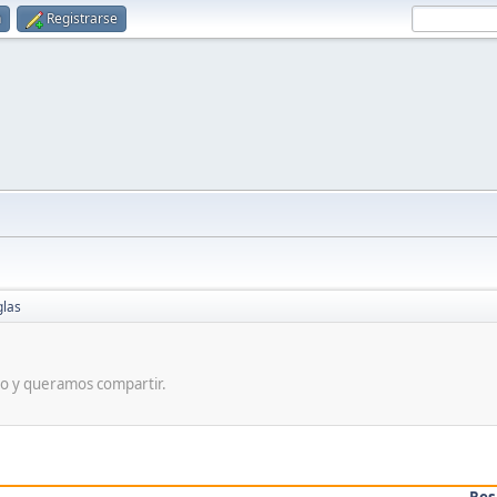
n
Registrarse
glas
do y queramos compartir.
Res