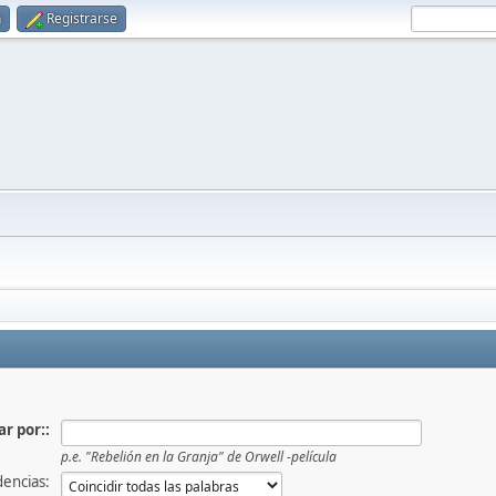
n
Registrarse
r por::
p.e.
"Rebelión en la Granja" de Orwell -película
dencias: