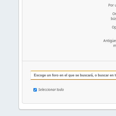
Por 
O
bú
Op
Antigüe
m
Escoge un foro en el que se buscará, o buscar en 
Seleccionar todo