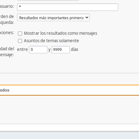
usuario:
rden de
squeda:
ciones:
Mostrar los resultados como mensajes
Asuntos de temas solamente
dad del
entre
y
días
ensaje:
todos