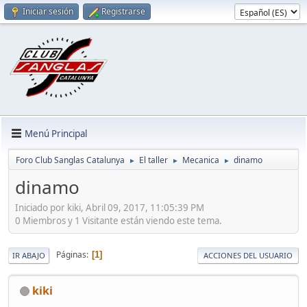
Iniciar sesión
Registrarse
Menú Principal
Foro Club Sanglas Catalunya
El taller
Mecanica
dinamo
►
►
►
dinamo
Iniciado por kiki, Abril 09, 2017, 11:05:39 PM
0 Miembros y 1 Visitante están viendo este tema.
Páginas
1
IR ABAJO
ACCIONES DEL USUARIO
kiki