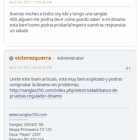
Abril 09, 2017, 11:05:39 PM
Buenas noches a todos soy kiki y tengo una sanglas
400,alguien me podria decir como puedo saber si mi dinamo
esta bien?como podria probarla?espero vuestras respuestas
un saludo
victorezquerra
Administrator
Abril 10, 2017, 04:37:25 PM
#1
Leete este buen articulo, esta muy bien explicado y podras
comprobar la dinamo sin problemas.
http://sanglas350.com/index.php/electricidad/banco-de-
pruebas-regulador-dinamo
www.sanglas350.com
---------------
Sanglas 350/4/2 '66
Vespa Primavera T3 125
Ossa "Pepsi" 250T
Yamaha RD 350 31K