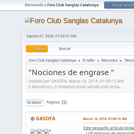
Bienvenido a
Foro Club Sanglas Catalunya
.
Iniciar sesió
Agosto 07, 2026, 07:42:37 AM
Inicio
Buscar
Foro Club Sanglas Catalunya
El taller
Mecanica
"Noci
►
►
►
"Nociones de engrase "
Iniciado por GASOFA, Marzo 16, 2014, 01:00:15 AM
0 Miembros y 3 Visitantes están viendo este tema.
Páginas
1
IR ABAJO
GASOFA
Marzo 16, 2014, 01:00:15 AM
Este pequeño articulo tenia 
LOS motores de motocicleta