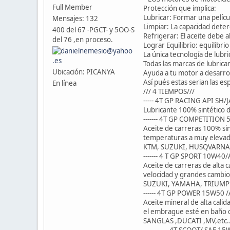
Full Member
Protección que implica:
Lubricar: Formar una películ
Mensajes: 132
Limpiar: La capacidad deter
400 del 67 -PGCT- y 5OO-S
Refrigerar: El aceite debe 
del 76 ,en proceso.
Lograr Equilibrio: equilibr
La única tecnología de lubr
Todas las marcas de lubrica
Ubicación: PICANYA
Ayuda a tu motor a desarrol
Así pués estas serian las es
En línea
/// 4 TIEMPOS///
----- 4T GP RACING API SH/
Lubricante 100% sintético 
------- 4T GP COMPETITION
Aceite de carreras 100% sin
temperaturas a muy elevad
KTM, SUZUKI, HUSQVARNA,
------- 4 T GP SPORT 10W4
Aceite de carreras de alta 
velocidad y grandes cambi
SUZUKI, YAMAHA, TRIUMP
------ 4T GP POWER 15W50
Aceite mineral de alta cal
el embrague esté en baño
SANGLAS ,DUCATI ,MV,etc..
............ 4T SCOOT/ SAE