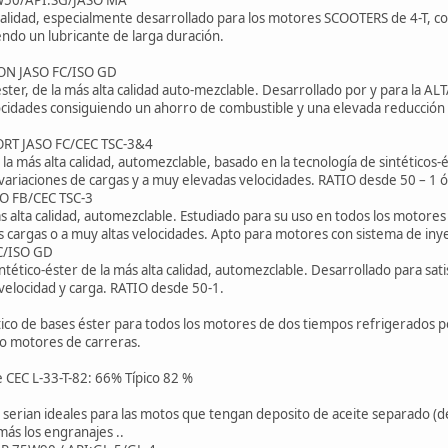
 calidad, especialmente desarrollado para los motores SCOOTERS de 4-T, c
ndo un lubricante de larga duración.
TION JASO FC/ISO GD
ster, de la más alta calidad auto-mezclable. Desarrollado por y para la
locidades consiguiendo un ahorro de combustible y una elevada reducción
MX SPORT JASO FC/CEC TSC-3&4
 la más alta calidad, automezclable, basado en la tecnología de sintético
ariaciones de cargas y a muy elevadas velocidades. RATIO desde 50 – 1 ó 
ASO FB/CEC TSC-3
s alta calidad, automezclable. Estudiado para su uso en todos los motore
 cargas o a muy altas velocidades. Apto para motores con sistema de inye
 FC/ISO GD
ético-éster de la más alta calidad, automezclable. Desarrollado para satis
velocidad y carga. RATIO desde 50-1.
tico de bases éster para todos los motores de dos tiempos refrigerados p
o motores de carreras.
CEC L-33-T-82: 66% Típico 82 %
n serian ideales para las motos que tengan deposito de aceite separado (de
ás los engranajes ..