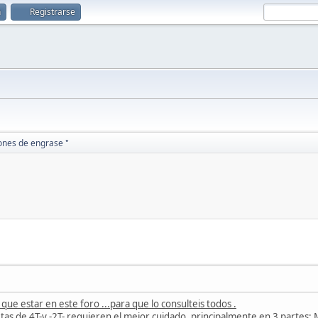
n
Registrarse
ones de engrase "
que estar en este foro ...para que lo consulteis todos .
s de 4T-y -2T- requieren el mejor cuidado, principalmente en 3 partes: