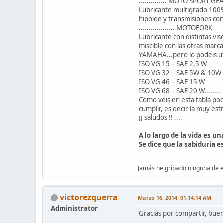
.............. MOTO SPORT G
Lubricante multigrado 100%
hipoide y transmisiones con
.................. MOTOFORK
Lubricante con distintas vi
miscible con las otras marc
YAMAHA...pero lo podeis u
ISO VG 15 – SAE 2,5 W
ISO VG 32 – SAE 5W & 10W
ISO VG 46 – SAE 15 W
ISO VG 68 – SAE 20 W........
Como veis en esta tabla pod
cumplir, es decir la muy es
¡¡ saludos !! ....
A lo largo de la vida es 
Se dice que la sabiduria e
Jamás he gripado ninguna de el
victorezquerra
Marzo 16, 2014, 01:14:14 AM
Administrator
Gracias por compartir, buen