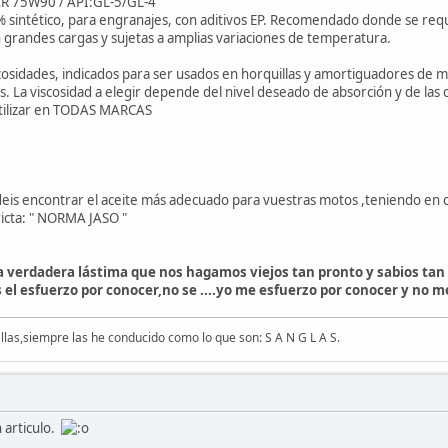
EAR 75W90 / API:GL-5/GL-4
 sintético, para engranajes, con aditivos EP. Recomendado donde se req
 grandes cargas y sujetas a amplias variaciones de temperatura.
scosidades, indicados para ser usados en horquillas y amortiguadores de
as. La viscosidad a elegir depende del nivel deseado de absorción y de 
tilizar en TODAS MARCAS
eis encontrar el aceite más adecuado para vuestras motos ,teniendo en c
tricta: " NORMA JASO "
una verdadera lástima que nos hagamos viejos tan pronto y sabios tan 
s el esfuerzo por conocer,no se ....yo me esfuerzo por conocer y no me
las,siempre las he conducido como lo que son: S A N G L A S.
 articulo.