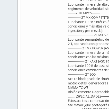
Lubricante mineral de alta
regímenes de velocidad, sie
--------2 TIEMPOS--------
------------- 2T MX COMPETI
Lubricante 100% sintético-é
condiciones y más altas ve
inyección y pre-mezcla).
-------------------------- 2T 
Lubricante semisintético de
2-T, operando con grandes v
-------------- 2T MX POWER J
Lubricante mineral de la má
condiciones con las máximas
----------------- 2T KART JASO
Lubricante 100% de base sint
condiciones cambiantes de 
----------------- 2T ECO
Aceite biodegradable sinté
motocicletas, generadores 
NMMA TC-W3
Biológicamente Degradable 
....... ESPECIALIDADES--------
Estos aceites a continuació
sae mayor ,que protegerá m