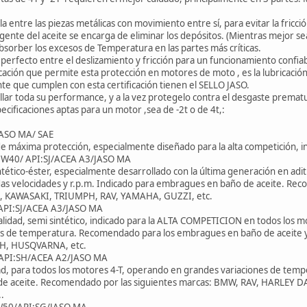
a entre las piezas metálicas con movimiento entre sí, para evitar la fricci
gente del aceite se encarga de eliminar los depósitos. (Mientras mejor sea 
absorber los excesos de Temperatura en las partes más críticas.
io perfecto entre el deslizamiento y fricción para un funcionamiento confi
icación que permite esta protección en motores de moto , es la lubricación
nte que cumplen con esta certificación tienen el SELLO JASO.
lar toda su performance, y a la vez protegelo contra el desgaste prematur
pecificaciones aptas para un motor ,sea de -2t o de 4t,:
JASO MA/ SAE
de máxima protección, especialmente diseñado para la alta competición, i
 5W40/ API:SJ/ACEA A3/JASO MA
tético-éster, especialmente desarrollado con la última generación en adi
as velocidades y r.p.m. Indicado para embragues en baño de aceite. Re
 KAWASAKI, TRIUMPH, RAV, YAMAHA, GUZZI, etc.
0/API:SJ/ACEA A3/JASO MA
calidad, semi sintético, indicado para la ALTA COMPETICION en todos los
os de temperatura. Recomendado para los embragues en baño de aceite 
H, HUSQVARNA, etc.
 /API:SH/ACEA A2/JASO MA
idad, para todos los motores 4-T, operando en grandes variaciones de tem
 de aceite. Recomendado por las siguientes marcas: BMW, RAV, HARL
.
 15W50/API:SG/JASO MA