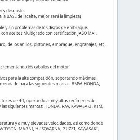
ón y desgaste.
la BASE del aceite, mejor será la limpieza)
able y sin problemas de los discos de embrague.
 con aceites Multigrado con certificación JASO MA..
o, de los anillos, pistones, embrague, engranajes, etc.
ncrementando los caballos del motor.
tivos para la alta competición, soportando máximas
comendado para las siguientes marcas: BMW, HONDA,
 motores de 4-T, operando a muy altos regímenes de
y las siguientes marcas: HONDA, RAV, KAWASAKI, KTM,
peratura y a muy elevadas velocidades, así como donde
EY DAVIDSON, MAGNI, HUSQVARNA, GUZZI, KAWASAKI,