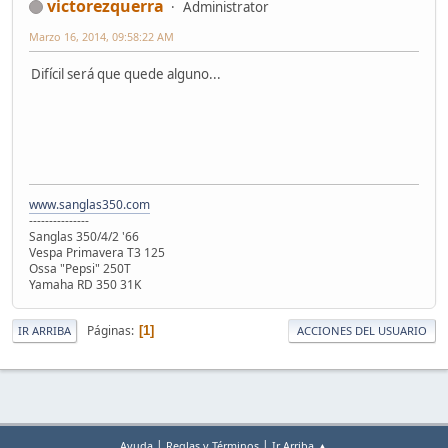
victorezquerra
Administrator
Marzo 16, 2014, 09:58:22 AM
Difícil será que quede alguno...
www.sanglas350.com
---------------
Sanglas 350/4/2 '66
Vespa Primavera T3 125
Ossa "Pepsi" 250T
Yamaha RD 350 31K
Páginas
1
IR ARRIBA
ACCIONES DEL USUARIO
|
|
Ayuda
Reglas y Términos
Ir Arriba ▲