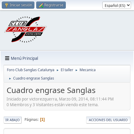
Iniciar sesión
Registrarse
Menú Principal
Foro Club Sanglas Catalunya
El taller
Mecanica
►
►
Cuadro engrase Sanglas
►
Cuadro engrase Sanglas
Iniciado por victorezquerra, Marzo 09, 2014, 08:11:44 PM
0 Miembros y 3 Visitantes están viendo este tema.
Páginas
1
IR ABAJO
ACCIONES DEL USUARIO