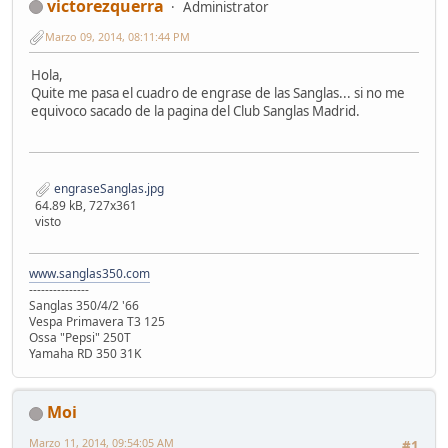
victorezquerra
Administrator
Marzo 09, 2014, 08:11:44 PM
Hola,
Quite me pasa el cuadro de engrase de las Sanglas... si no me
equivoco sacado de la pagina del Club Sanglas Madrid.
engraseSanglas.jpg
64.89 kB, 727x361
visto
www.sanglas350.com
---------------
Sanglas 350/4/2 '66
Vespa Primavera T3 125
Ossa "Pepsi" 250T
Yamaha RD 350 31K
Moi
Marzo 11, 2014, 09:54:05 AM
#1