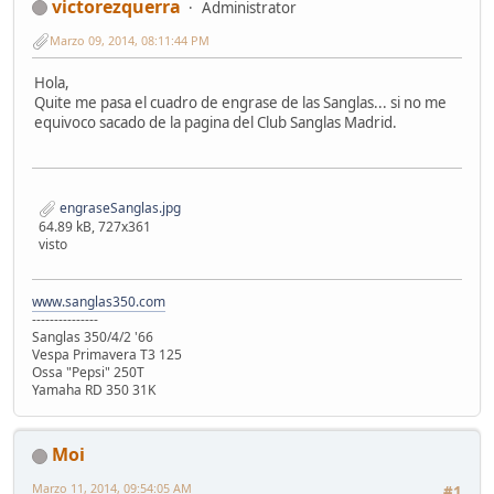
victorezquerra
Administrator
Marzo 09, 2014, 08:11:44 PM
Hola,
Quite me pasa el cuadro de engrase de las Sanglas... si no me
equivoco sacado de la pagina del Club Sanglas Madrid.
engraseSanglas.jpg
64.89 kB, 727x361
visto
www.sanglas350.com
---------------
Sanglas 350/4/2 '66
Vespa Primavera T3 125
Ossa "Pepsi" 250T
Yamaha RD 350 31K
Moi
Marzo 11, 2014, 09:54:05 AM
#1