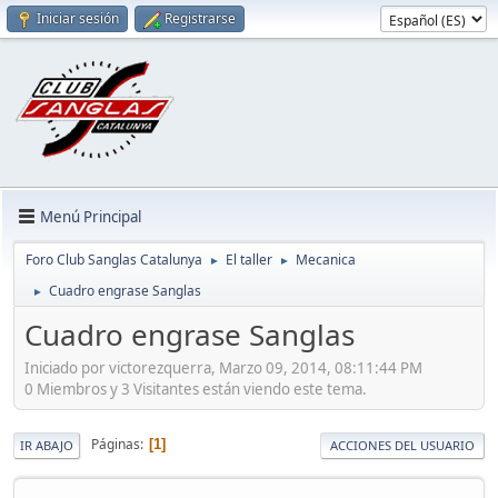
Iniciar sesión
Registrarse
Menú Principal
Foro Club Sanglas Catalunya
El taller
Mecanica
►
►
Cuadro engrase Sanglas
►
Cuadro engrase Sanglas
Iniciado por victorezquerra, Marzo 09, 2014, 08:11:44 PM
0 Miembros y 3 Visitantes están viendo este tema.
Páginas
1
IR ABAJO
ACCIONES DEL USUARIO