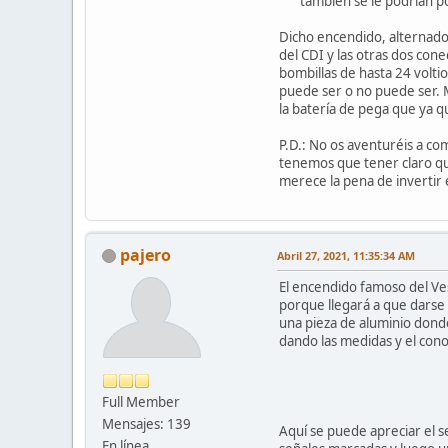
también se le podrían pone
Dicho encendido, alternador
del CDI y las otras dos con
bombillas de hasta 24 volti
puede ser o no puede ser. 
la batería de pega que ya 
P.D.: No os aventuréis a co
tenemos que tener claro qu
merece la pena de invertir 
pajero
Abril 27, 2021, 11:35:34 AM
El encendido famoso del Ve
porque llegará a que darse e
una pieza de aluminio donde
dando las medidas y el cono
Full Member
Mensajes: 139
Aquí se puede apreciar el s
En línea