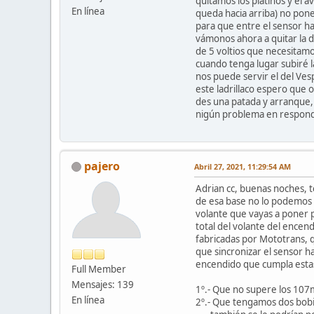
quitamos los platinos y el a
En línea
queda hacia arriba) no pon
para que entre el sensor ha
vámonos ahora a quitar la d
de 5 voltios que necesitamo
cuando tenga lugar subiré 
nos puede servir el del Ves
este ladrillaco espero que 
des una patada y arranque, 
nigún problema en respond
pajero
Abril 27, 2021, 11:29:54 AM
Adrian cc, buenas noches, 
de esa base no lo podemos a
volante que vayas a poner 
total del volante del encen
fabricadas por Mototrans, 
que sincronizar el sensor h
encendido que cumpla esta
Full Member
Mensajes: 139
1º.- Que no supere los 10
En línea
2º.- Que tengamos dos bobin