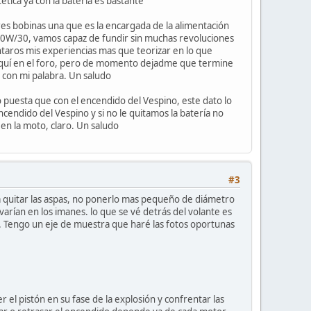
ica ya con la batería es bastante
res bobinas una que es la encargada de la alimentación
os 60W/30, vamos capaz de fundir sin muchas revoluciones
ontaros mis experiencias mas que teorizar en lo que
 aquí en el foro, pero de momento dejadme que termine
con mi palabra. Un saludo
 puesta que con el encendido del Vespino, este dato lo
endido del Vespino y si no le quitamos la batería no
en la moto, claro. Un saludo
#3
 quitar las aspas, no ponerlo mas pequeño de diámetro
varían en los imanes. lo que se vé detrás del volante es
a. Tengo un eje de muestra que haré las fotos oportunas
el pistón en su fase de la explosión y confrentar las