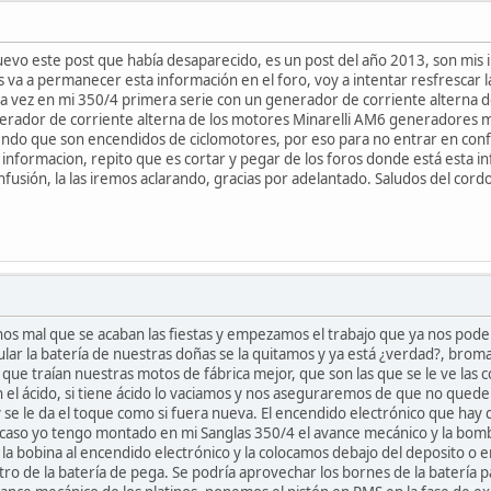
vo este post que había desaparecido, es un post del año 2013, son mis in
 va a permanecer esta información en el foro, voy a intentar resfrescar l
ra vez en mi 350/4 primera serie con un generador de corriente alterna d
erador de corriente alterna de los motores Minarelli AM6 generadores mont
endo que son encendidos de ciclomotores, por eso para no entrar en con
 informacion, repito que es cortar y pegar de los foros donde está esta i
nfusión, la las iremos aclarando, gracias por adelantado. Saludos del cord
os mal que se acaban las fiestas y empezamos el trabajo que ya nos podem
ar la batería de nuestras doñas se la quitamos y ya está ¿verdad?, bromas
a que traían nuestras motos de fábrica mejor, que son las que se le ve la
n el ácido, si tiene ácido lo vaciamos y nos aseguraremos de que no quede 
 se le da el toque como si fuera nueva. El encendido electrónico que hay q
caso yo tengo montado en mi Sanglas 350/4 el avance mecánico y la bomba
la bobina al encendido electrónico y la colocamos debajo del deposito o en l
 de la batería de pega. Se podría aprovechar los bornes de la batería pa