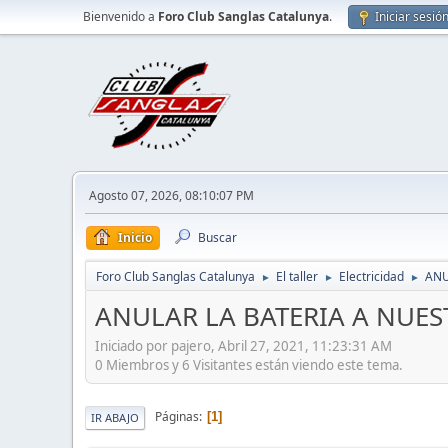
Bienvenido a
Foro Club Sanglas Catalunya
.
Iniciar sesió
Agosto 07, 2026, 08:10:07 PM
Inicio
Buscar
Foro Club Sanglas Catalunya
El taller
Electricidad
ANU
►
►
►
ANULAR LA BATERIA A NUE
Iniciado por pajero, Abril 27, 2021, 11:23:31 AM
0 Miembros y 6 Visitantes están viendo este tema.
Páginas
1
IR ABAJO