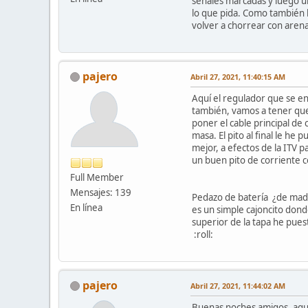
señales marcadas y luego u
lo que pida. Como también h
volver a chorrear con arena 
pajero
Abril 27, 2021, 11:40:15 AM
Aquí el regulador que se e
también, vamos a tener que
poner el cable principal de 
masa. El pito al final le he
mejor, a efectos de la ITV 
un buen pito de corriente c
Full Member
Mensajes: 139
Pedazo de batería ¿de mader
En línea
es un simple cajoncito dond
superior de la tapa he puest
:roll:
pajero
Abril 27, 2021, 11:44:02 AM
Buenas noches amigos, aquí 