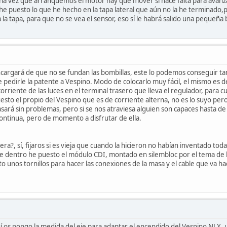
na vez que arranquemos el motor hay que mover si hace falta para avanz
e puesto lo que he hecho en la tapa lateral que aún no la he terminado,
la tapa, para que no se vea el sensor, eso sí le habrá salido una pequeña b
ncargará de que no se fundan las bombillas, este lo podemos conseguir ta
 pedirle la patente a Vespino. Modo de colocarlo muy fácil, el mismo es
corriente de las luces en el terminal trasero que lleva el regulador, para 
 puesto el propio del Vespino que es de corriente alterna, no es lo suyo pe
pasará sin problemas, pero si se nos atraviesa alguien son capaces hasta 
ontinua, pero de momento a disfrutar de ella.
a?, sí, fijaros si es vieja que cuando la hicieron no habían inventado to
e dentro he puesto el módulo CDI, montado en silembloc por el tema de la
o unos tornillos para hacer las conexiones de la masa y el cable que va ha
os pongo la medida del eje para adaptar el encendido del Vespino NLX, ut