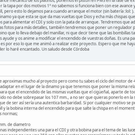
vance mecánico de los platinos, ponemos el pistón en PMS en la fase de expl
er la tapa por dos motivos 1º no sabemos si funciona bien con ese avanc
ll, pero esto lo dejamos para cuando arranque el motor (sin batería :lol: 
inamo ya que esta se que da mas vueltas que Dios y echa más chispas que l
s para alimentar el CDI y solo con la pata de arranque. Tendremos que a
las fotos para más detalles, también tendremos que poner un regulador pa
pino que lo lleva debajo del manillar, ni que decir tiene que las bombill
os ayude y os anime a modificar el encendido de vuestras doñas. Es una p
es por eso lo que me animó a realizar este proyecto. Espero que me haya 
er lo haré encantado. Un saludo desde Córdoba
te aproximas mucho al proyecto pero como tu sabes el ciclo del motor de 
daptar en el lugar de la dinamo ya que tenemos que poner la misma relació
para que el encendido de las mismas vueltas que el cigüeñal, aparte de 
dido no debe sobrepasar los 107 mm., a no ser que quieras ponerlo en la s
que de ser así sería una autentica barbaridad. Si por cualquier motivo 
all y la bobina interna del encendido para que salte la chispa en el mo
s normas;
7mm. de diametro
as independientes una para el CDI y otra bobina para el tema de las luce