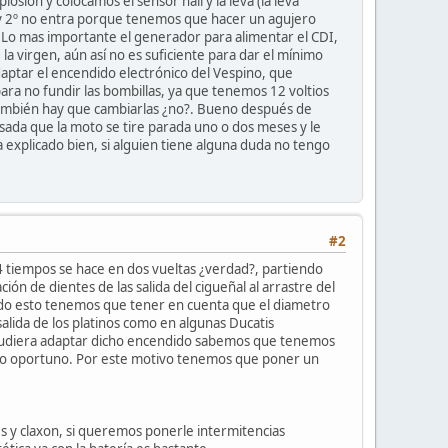
osión y colocamos el sensor hall y la leva (la leva
e y 2º no entra porque tenemos que hacer un agujero
). Lo mas importante el generador para alimentar el CDI,
a virgen, aún así no es suficiente para dar el mínimo
daptar el encendido electrónico del Vespino, que
ra no fundir las bombillas, ya que tenemos 12 voltios
as también hay que cambiarlas ¿no?. Bueno después de
asada que la moto se tire parada uno o dos meses y le
explicado bien, si alguien tiene alguna duda no tengo
#2
4 tiempos se hace en dos vueltas ¿verdad?, partiendo
n de dientes de las salida del cigueñal al arrastre del
todo esto tenemos que tener en cuenta que el diametro
alida de los platinos como en algunas Ducatis
se pudiera adaptar dicho encendido sabemos que tenemos
mento oportuno. Por este motivo tenemos que poner un
s y claxon, si queremos ponerle intermitencias