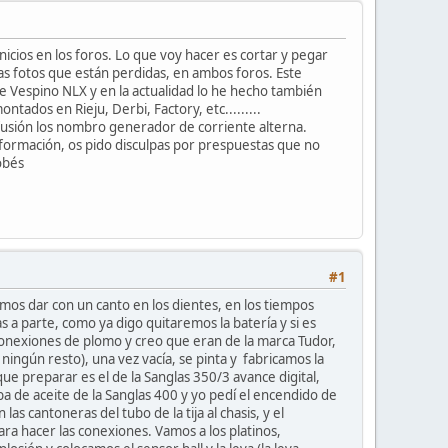
icios en los foros. Lo que voy hacer es cortar y pegar
as fotos que están perdidas, en ambos foros. Este
e Vespino NLX y en la actualidad lo he hecho también
ados en Rieju, Derbi, Factory, etc.........
fusión los nombro generador de corriente alterna.
nformación, os pido disculpas por prespuestas que no
obés
#1
os dar con un canto en los dientes, en los tiempos
 a parte, como ya digo quitaremos la batería y si es
s conexiones de plomo y creo que eran de la marca Tudor,
ningún resto), una vez vacía, se pinta y fabricamos la
ue preparar es el de la Sanglas 350/3 avance digital,
 de aceite de la Sanglas 400 y yo pedí el encendido de
as cantoneras del tubo de la tija al chasis, y el
ra hacer las conexiones. Vamos a los platinos,