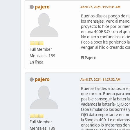
pajero
Abril 27, 2021, 11:23:31 AM
Buenos días os pongo de nue
los mensajes. Pero al menos
proyecto lo hice por prime
en una 400E S.O. con el gen
No quiero confundiros dici
Poco a poco iré poniendo la
vengan al hilo o creando co
Full Member
Mensajes: 139
El Pajero
En línea
pajero
Abril 27, 2021, 11:27:32 AM
Buenas tardes a todos, men
que corren. Bueno para anul
posible conseguir la baterí
vaciamos la batería (OJO co
tapa simulando los bornes y
OJO dato importante en mi 
la Sanglas 400. Le quitamos 
Full Member
encendido lo metemos dentro
Mensajes: 139