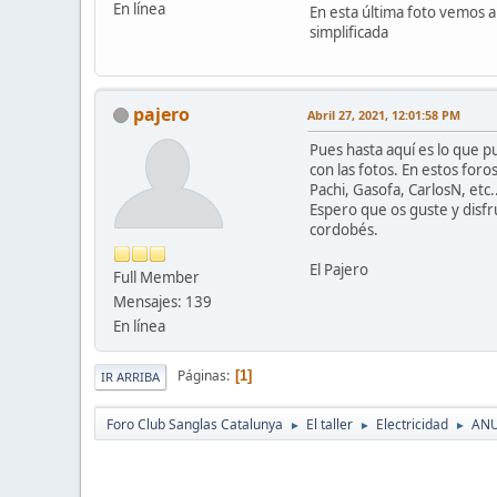
En línea
En esta última foto vemos 
simplificada
pajero
Abril 27, 2021, 12:01:58 PM
Pues hasta aquí es lo que 
con las fotos. En estos for
Pachi, Gasofa, CarlosN, etc.....
Espero que os guste y disfr
cordobés.
El Pajero
Full Member
Mensajes: 139
En línea
Páginas
1
IR ARRIBA
Foro Club Sanglas Catalunya
El taller
Electricidad
ANU
►
►
►