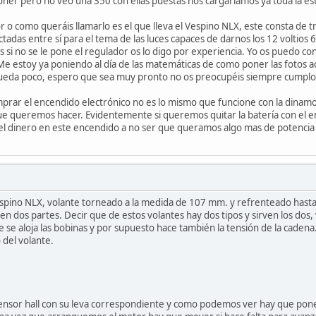
r pero no veo una 350 con ellas puestas nos cargaríamos ya toda la estét
 o como queráis llamarlo es el que lleva el Vespino NLX, este consta de t
ectadas entre sí para el tema de las luces capaces de darnos los 12 volti
os si no se le pone el regulador os lo digo por experiencia. Yo os puedo c
Me estoy ya poniendo al día de las matemáticas de como poner las fotos
queda poco, espero que sea muy pronto no os preocupéis siempre cumplo 
mprar el encendido electrónico no es lo mismo que funcione con la dinamo
e queremos hacer. Evidentemente si queremos quitar la batería con el enc
el dinero en este encendido a no ser que queramos algo mas de potencia 
spino NLX, volante torneado a la medida de 107 mm. y refrenteado hasta
n dos partes. Decir que de estos volantes hay dos tipos y sirven los dos, 
 se aloja las bobinas y por supuesto hace también la tensión de la caden
 del volante.
ensor hall con su leva correspondiente y como podemos ver hay que poner 