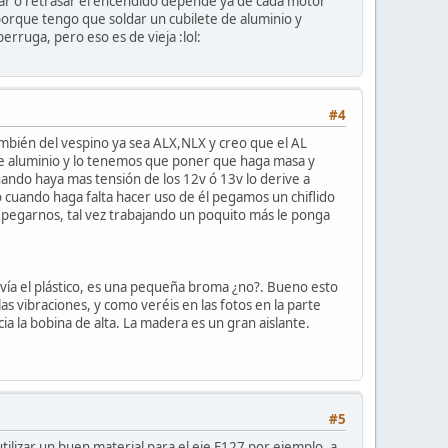
ar o retrasar el encendido depende ya de cada motor
porque tengo que soldar un cubilete de aluminio y
erruga, pero eso es de vieja :lol:
#4
mbién del vespino ya sea ALX,NLX y creo que el AL
 de aluminio y lo tenemos que poner que haga masa y
cuando haya mas tensión de los 12v ó 13v lo derive a
ro cuando haga falta hacer uso de él pegamos un chiflido
de pegarnos, tal vez trabajando un poquito más le ponga
davía el plástico, es una pequeña broma ¿no?. Bueno esto
s vibraciones, y como veréis en las fotos en la parte
cia la bobina de alta. La madera es un gran aislante.
#5
ilizar un buen material para el eje F127 por ejemplo, a